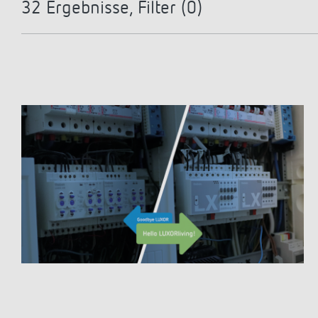
32
Ergebnisse, Filter (
0
)
Mehr anzeigen