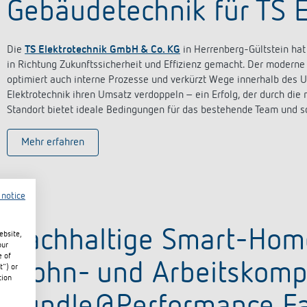
Gebäudetechnik für TS E
Die
TS Elektrotechnik GmbH & Co. KG
in Herrenberg-Gültstein ha
in Richtung Zukunftssicherheit und Effizienz gemacht. Der modern
optimiert auch interne Prozesse und verkürzt Wege innerhalb des 
Elektrotechnik ihren Umsatz verdoppeln – ein Erfolg, der durch die 
Standort bietet ideale Bedingungen für das bestehende Team und sc
Mehr erfahren
 notice
Nachhaltige Smart-Hom
ebsite,
our
e of
Wohn- und Arbeitskomp
t") or
tion