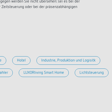
a D
immen
Treppenlicht-Zeitschalter
Analoge Uhrenthermostate
gegen werden Sie nicht übersehen: sei es bei der
nzeigen
r Zeitsteuerung oder bei der präsenzabhängigen
a S
dungen
Dimmer
FAQ
nzeigen
nzeigen
Mehr anzeigen
ment
Design
rresheim
& Funktionen
ateure & Solarteure
e
Hotel
Industrie, Produktion und Logisitk
spartner
versorger & Netzbetreiber
ahler
LUXORliving Smart Home
Lichtsteuerung
nzeigen