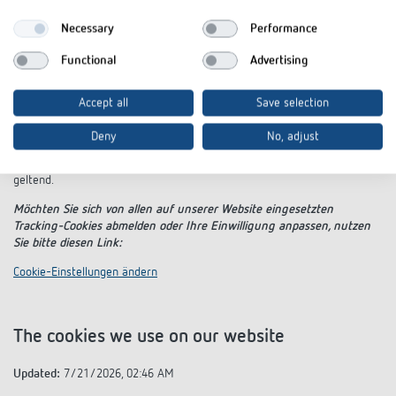
Sie können dem Einsatz von Cookies, die der Reichweitenmessung und
Necessary
Performance
Werbezwecken dienen, ferner über die Deaktivierungsseite der
Netzwerkwerbeinitiative (
http://optout.networkadvertising.org/
) und
Functional
Advertising
zusätzlich die US-amerikanische Webseite
(
http://www.aboutads.info/choices
) oder die europäische Webseite
(
http://www.youronlinechoices.com/uk/your-ad-choices/
)
Accept all
Save selection
widersprechen.
Deny
No, adjust
Bitte machen Sie in den jeweiligen Abschnitten dieser
Datenschutzerklärung Ihren Widerspruch zu den einzelnen Optionen
geltend.
Möchten Sie sich von allen auf unserer Website eingesetzten
Tracking-Cookies abmelden oder Ihre Einwilligung anpassen, nutzen
Sie bitte diesen Link:
Cookie-Einstellungen ändern
The cookies we use on our website
Updated:
7/21/2026, 02:46 AM