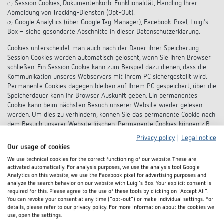
Session Cookies, Dokumentenkorb-Funktionalität, Handling Ihrer
(1)
Abmeldung von Tracking-Diensten (Opt-Out).
Google Analytics (über Google Tag Manager), Facebook-Pixel, Luigi’s
(2)
Box – siehe gesonderte Abschnitte in dieser Datenschutzerklärung.
Cookies unterscheidet man auch nach der Dauer ihrer Speicherung.
Session Cookies werden automatisch gelöscht, wenn Sie Ihren Browser
schließen. Ein Session Cookie kann zum Beispiel dazu dienen, dass die
Kommunikation unseres Webservers mit Ihrem PC sichergestellt wird.
Permanente Cookies dagegen bleiben auf Ihrem PC gespeichert, über die
Speicherdauer kann Ihr Browser Auskunft geben. Ein permanentes
Cookie kann beim nächsten Besuch unserer Website wieder gelesen
werden. Um dies zu verhindern, können Sie das permanente Cookie nach
dem Besuch unserer Website löschen. Permanente Cookies können z.B.
dazu dienen, Ihre Nutzung unserer Webseite zu analysieren.
Privacy policy
|
Legal notice
Our usage of cookies
Die meisten Browser sind so eingestellt, dass sie Cookies akzeptieren.
Um dies abzustellen, ändern Sie bitte die entsprechenden Einstellungen
We use technical cookies for the correct functioning of our website. These are
activated automatically. For analysis purposes, we use the analysis tool Google
Ihres Browsers. Wenn Ihr Browser keine Cookies zulässt, kann es sein,
Analytics on this website, we use the Facebook pixel for advertising purposes and
dass Sie nicht alle Seiten unserer Webseite störungsfrei nutzen können.
analyze the search behavior on our website with Luigi's Box. Your explicit consent is
Um ein Kontaktformular ausfüllen zu können, ist es unvermeidlich, dass
required for this. Please agree to the use of these tools by clicking on "Accept All".
Sie Ihren Browser so einstellen, dass er Session Cookies zulässt. Session
You can revoke your consent at any time ("opt-out") or make individual settings. For
Cookies werden automatisch gelöscht, wenn Sie Ihren Browser
details, please refer to our privacy policy. For more information about the cookies we
use, open the settings.
schließen.