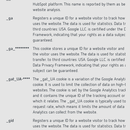
HubSpot platform. This name is reported by them as being
website analysis.
_ga
Registers a unique ID for a website visitor to track how th
uses the website. The data is used for statistics. Data tran
third countries: USA. Google LLC. is certified under the Da
Framework, indicating that your rights as a data subject 
guaranteed.
_ga_********
This cookie stores a unique ID for a website visitor and t
the visitor uses the website. The data is used for statistic
transfer. to third countries: USA. Google LLC. is certified u
Data Privacy Framework, indicating that your rights as a 
subject can be guaranteed.
_gat_UA-****
The _gat_UA cookie is a variation of the Google Analytics
cookie. It is used to limit the collection of data on high-tra
websites. The cookie is set by the Google Analytics tracki
and it contains the unique ID of the tracking account or w
which it relates. The _gat_UA cookie is typically used to t
request rate, which means it limits the amount of data th
Analytics can collect from the website.
_gid
Registers a unique ID for a website visitor to track how th
uses the website. The data is used for statistics. Data tran