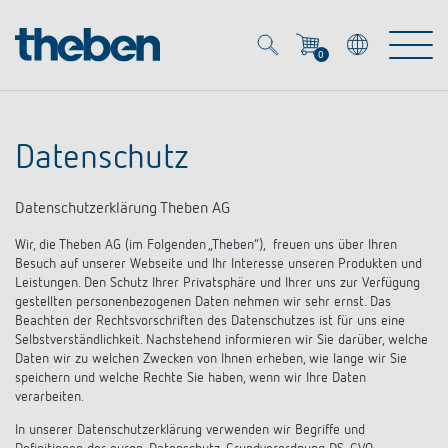
0
Mein Account
Merkzettel (
0
)
Datenschutz
Produkte
Datenschutzerklärung Theben AG
OEM
Energy Manager
Wir, die Theben AG (im Folgenden „Theben“), freuen uns über Ihren
Besuch auf unserer Webseite und Ihr Interesse unseren Produkten und
Lösungen
Leistungen. Den Schutz Ihrer Privatsphäre und Ihrer uns zur Verfügung
KNX
OEM-Lösungen
gestellten personenbezogenen Daten nehmen wir sehr ernst. Das
Beachten der Rechtsvorschriften des Datenschutzes ist für uns eine
Smart Home
Selbstverständlichkeit. Nachstehend informieren wir Sie darüber, welche
Service
Ansprechpartner OEM
Zeit- und Lichtsteuerung
Daten wir zu welchen Zwecken von Ihnen erheben, wie lange wir Sie
speichern und welche Rechte Sie haben, wenn wir Ihre Daten
DALI
verarbeiten.
OEM-Referenzen
Unternehmen
DALI-2 Lichtsteuerung
Downloads
In unserer Datenschutzerklärung verwenden wir Begriffe und
Präsenzmelder & Bewegungsmelder