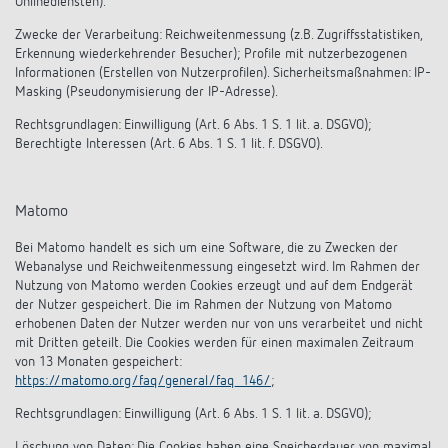
Onlinediensten).
Zwecke der Verarbeitung: Reichweitenmessung (z.B. Zugriffsstatistiken,
Erkennung wiederkehrender Besucher); Profile mit nutzerbezogenen
Informationen (Erstellen von Nutzerprofilen). Sicherheitsmaßnahmen: IP-
Masking (Pseudonymisierung der IP-Adresse).
Rechtsgrundlagen: Einwilligung (Art. 6 Abs. 1 S. 1 lit. a. DSGVO);
Berechtigte Interessen (Art. 6 Abs. 1 S. 1 lit. f. DSGVO).
Matomo
Bei Matomo handelt es sich um eine Software, die zu Zwecken der
Webanalyse und Reichweitenmessung eingesetzt wird. Im Rahmen der
Nutzung von Matomo werden Cookies erzeugt und auf dem Endgerät
der Nutzer gespeichert. Die im Rahmen der Nutzung von Matomo
erhobenen Daten der Nutzer werden nur von uns verarbeitet und nicht
mit Dritten geteilt. Die Cookies werden für einen maximalen Zeitraum
von 13 Monaten gespeichert:
https://matomo.org/faq/general/faq_146/
;
Rechtsgrundlagen: Einwilligung (Art. 6 Abs. 1 S. 1 lit. a. DSGVO);
Löschung von Daten: Die Cookies haben eine Speicherdauer von maximal