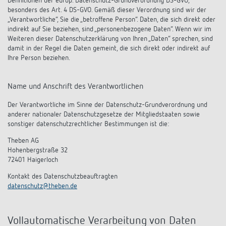
Definitionen der europ. Datenschutz-Grundverordnung DS-GVO,
KNX-Systeme
Karriere
besonders des Art. 4 DS-GVO. Gemäß dieser Verordnung sind wir der
Kataloge und Prospekte
Theben AG
LED-Leuchten
„Verantwortliche“, Sie die „betroffene Person“. Daten, die sich direkt oder
indirekt auf Sie beziehen, sind „personenbezogene Daten“. Wenn wir im
KNX Smart Home System LUXORliving
Katalogbestellung
Weiteren dieser Datenschutzerklärung von Ihren „Daten“ sprechen, sind
Kontakt
News
Zeit- und Lichtsteuerung
Karriere bei Theben
damit in der Regel die Daten gemeint, die sich direkt oder indirekt auf
Präsenzmelder und Bewegungsmelder
Ihre Person beziehen.
Seminare und Online-Trainings
Messe
Klimaregelung
Produktfinder
Technischer Support
LED Beleuchtung
Name und Anschrift des Verantwortlichen
Fachpresse
Kooperationen
Zubehör
Downloads
Ansprechpartner
Der Verantwortliche im Sinne der Datenschutz-Grundverordnung und
Klimaregelung
Konformitätserklärungen
anderer nationaler Datenschutzgesetze der Mitgliedstaaten sowie
Nachhaltigkeit
sonstiger datenschutzrechtlicher Bestimmungen ist die:
Smart Energy
Vertrieb Deutschland
Apps
BIM-Portal
Theben AG
Engagement
LUXORliving
Hohenbergstraße 32
Vertrieb Weltweit
Referenzen
72401 Haigerloch
Design
Kontakt des Datenschutzbeauftragten
Ansprechpartner OEM
HEMS
datenschutz@theben.de
Historie
Anfrageformular
Vollautomatische Verarbeitung von Daten