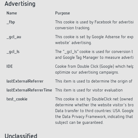
Advertising
Name
Purpose
_fbp
This cookie is used by Facebook for advertisin
conversion tracking.
_gcl_au
This cookie is set by Google Adsense for exper
website' advertising.
_gcl_ls
The “_gcl_ls” cookie is used for conversion tra
and Google Tag Manager to measure advertis
IDE
Cookie from Double Click (Google) which helps 
optimize our advertising campaigns.
lastExternalReferrer
This item is used to determine the origin of you
lastExternalReferrerTime
This item is used for visitor evaluation
test_cookie
This cookie is set by DoubleClick net (owned b
determine whether the website visitor's brows
Data transfer to third countries: USA. Google LL
the Data Privacy Framework, indicating that yo
subject can be guaranteed.
Unclassified