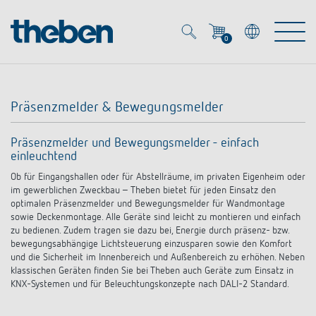
0
Mein Account
Merkzettel (
0
)
Präsenzmelder & Bewegungsmelder
Produkte
Präsenzmelder und Bewegungsmelder - einfach
einleuchtend
OEM
Energy Manager
Ob für Eingangshallen oder für Abstellräume, im privaten Eigenheim oder
im gewerblichen Zweckbau – Theben bietet für jeden Einsatz den
Lösungen
KNX
optimalen Präsenzmelder und Bewegungsmelder für Wandmontage
OEM-Lösungen
sowie Deckenmontage. Alle Geräte sind leicht zu montieren und einfach
zu bedienen. Zudem tragen sie dazu bei, Energie durch präsenz- bzw.
Smart Home
Service
bewegungsabhängige Lichtsteuerung einzusparen sowie den Komfort
Ansprechpartner OEM
Zeit- und Lichtsteuerung
und die Sicherheit im Innenbereich und Außenbereich zu erhöhen. Neben
klassischen Geräten finden Sie bei Theben auch Geräte zum Einsatz in
DALI
OEM-Referenzen
KNX-Systemen und für Beleuchtungskonzepte nach DALI-2 Standard.
Unternehmen
DALI-2 Lichtsteuerung
Downloads
Präsenzmelder & Bewegungsmelder