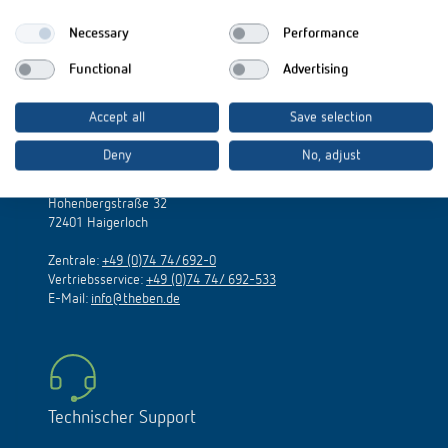
Necessary
Performance
Functional
Advertising
Accept all
Save selection
Deny
No, adjust
Theben AG
Hohenbergstraße 32
72401 Haigerloch
Zentrale:
+49 (0)74 74/692-0
Vertriebsservice:
+49 (0)74 74/ 692-533
E-Mail:
info@theben.de
Technischer Support