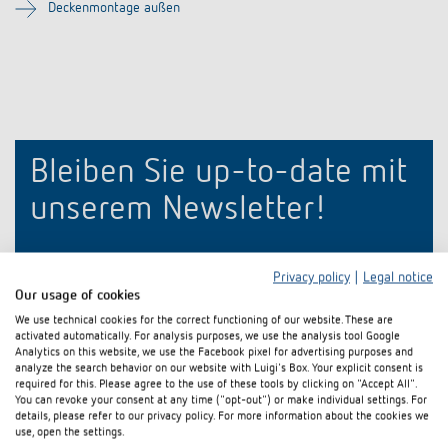
Anfahrt
Deckenmontage außen
Bleiben Sie up-to-date mit
unserem Newsletter!
E-Mail
*
Privacy policy
|
Legal notice
Our usage of cookies
We use technical cookies for the correct functioning of our website. These are
activated automatically. For analysis purposes, we use the analysis tool Google
Analytics on this website, we use the Facebook pixel for advertising purposes and
analyze the search behavior on our website with Luigi's Box. Your explicit consent is
required for this. Please agree to the use of these tools by clicking on "Accept All".
You can revoke your consent at any time ("opt-out") or make individual settings. For
details, please refer to our privacy policy. For more information about the cookies we
use, open the settings.