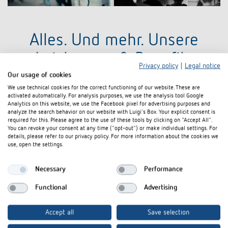
Alles. Und mehr. Unsere
Leistungen & Benefits
Privacy policy
|
Legal notice
Our usage of cookies
Als erfolgreiches Familienunternehmen und
Great Place to
We use technical cookies for the correct functioning of our website. These are
Work
haben wir unseren Mitarbeitenden viel zu bieten – von
activated automatically. For analysis purposes, we use the analysis tool Google
Analytics on this website, we use the Facebook pixel for advertising purposes and
sicheren Arbeitsplätzen und
individuellen
analyze the search behavior on our website with Luigi's Box. Your explicit consent is
Fördermöglichkeiten
über
attraktive Altersvorsorgemodelle
required for this. Please agree to the use of these tools by clicking on "Accept All".
You can revoke your consent at any time ("opt-out") or make individual settings. For
bis zum
Gesundheitsmanagement.
Alles dazu erfährst Du hier.
details, please refer to our privacy policy. For more information about the cookies we
use, open the settings.
Necessary
Performance
Auf die Zukunft Vertrauen: Finanzen und Sicherheit
Functional
Advertising
Accept all
Save selection
Gezielt weiterkommen: Weiterbildung & Karriere
Altersvorsorge