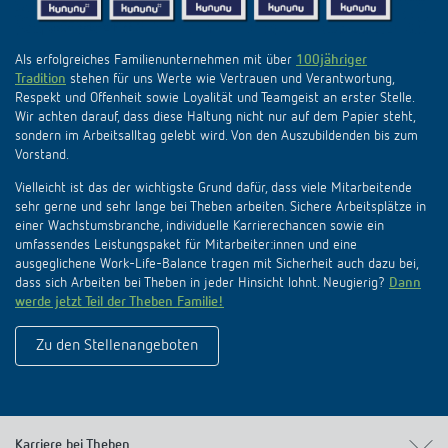
KNX-Systeme
Karriere
Kataloge und Prospekte
Theben AG
LED-Leuchten
Als erfolgreiches Familienunternehmen mit über
100jähriger
KNX Smart Home System LUXORliving
Katalogbestellung
Tradition
stehen für uns Werte wie Vertrauen und Verantwortung,
Kontakt
News
Zeit- und Lichtsteuerung
Karriere bei Theben
Respekt und Offenheit sowie Loyalität und Teamgeist an erster Stelle.
Präsenzmelder und Bewegungsmelder
Wir achten darauf, dass diese Haltung nicht nur auf dem Papier steht,
Seminare und Online-Trainings
Messe
sondern im Arbeitsalltag gelebt wird. Von den Auszubildenden bis zum
Klimaregelung
Produktfinder
Technischer Support
Vorstand.
LED Beleuchtung
Fachpresse
Kooperationen
Vielleicht ist das der wichtigste Grund dafür, dass viele Mitarbeitende
Zubehör
Downloads
Ansprechpartner
sehr gerne und sehr lange bei Theben arbeiten. Sichere Arbeitsplätze in
Klimaregelung
Konformitätserklärungen
einer Wachstumsbranche, individuelle Karrierechancen sowie ein
Nachhaltigkeit
umfassendes Leistungspaket für Mitarbeiter:innen und eine
Smart Energy
Vertrieb Deutschland
Apps
ausgeglichene Work-Life-Balance tragen mit Sicherheit auch dazu bei,
BIM-Portal
Engagement
dass sich Arbeiten bei Theben in jeder Hinsicht lohnt. Neugierig?
Dann
LUXORliving
werde jetzt Teil der Theben Familie!
Vertrieb Weltweit
Referenzen
Design
Zu den Stellenangeboten
Ansprechpartner OEM
HEMS
Historie
Anfrageformular
Karriere bei Theben