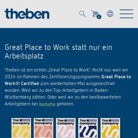
0
Mein Account
Merkzettel (
0
)
Great Place to Work statt nur ein
Produkte
Arbeitsplatz
OEM
Theben ist ein echter „Great Place to Work“. Nicht nur, weil wir
Energy Manager
2024 im Rahmen des Zertifizierungsprogramms
Great Place to
Work® Certified
zum wiederholten Mal ausgezeichnet
Lösungen
KNX
wurden. Weil wir zu den Top-Arbeitgebern in Baden-
OEM-Lösungen
Württemberg zählen. Oder weil wir zu den bestbewerteten
Smart Home
Arbeitgebern bei
kununu
gehören.
Service
Ansprechpartner OEM
Zeit- und Lichtsteuerung
DALI
OEM-Referenzen
Unternehmen
DALI-2 Lichtsteuerung
Downloads
Präsenzmelder & Bewegungsmelder