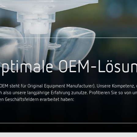
a D
immen
Treppenlicht-Zeitschalter
Analoge Uhrenthermostate
nzeigen
a S
dungen
Dimmer
FAQ
nzeigen
nzeigen
Mehr anzeigen
ment
Design
rresheim
& Funktionen
r optimale OEM-Lösu
ateure & Solarteure
spartner
versorger & Netzbetreiber
OEM steht für Original Equipment Manufacturer). Unsere Kompetenz
nzeigen
 also unsere langjährige Erfahrung zunutze. Profitieren Sie so von u
 Geschäftsfeldern erarbeitet haben: