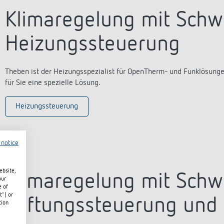
Klimaregelung mit Schw
Heizungssteuerung
Theben ist der Heizungsspezialist für OpenTherm- und Funklösunge
für Sie eine spezielle Lösung.
Heizungssteuerung
 notice
ebsite,
Klimaregelung mit Schw
our
e of
t") or
Lüftungssteuerung und
tion