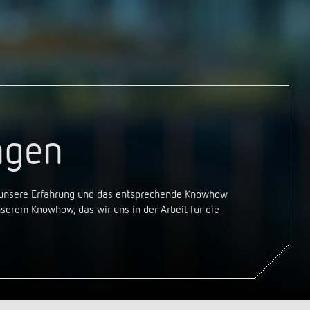
Sensorik
LUXORplay
540 Series
Mehr anzeigen
Historie
100 Jahre Theben
Unternehmensfilm
Jubiläumsbuch „100 Jahre Building
ngen
Automation“
Postkarten
Mehr anzeigen
, unsere Erfahrung und das entsprechende Knowhow
nserem Knowhow, das wir uns in der Arbeit für die