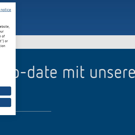
 notice
ebsite,
our
e of
t") or
tion
p-to-date mit unser