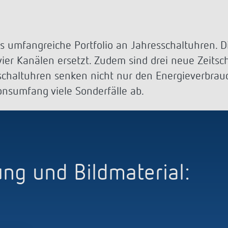
a D
immen
Treppenlicht-Zeitschalter
Analoge Uhrenthermostate
nzeigen
a S
dungen
Dimmer
FAQ
nzeigen
nzeigen
Mehr anzeigen
ment
Design
as umfangreiche Portfolio an Jahresschaltuhren. 
vier Kanälen ersetzt. Zudem sind drei neue Zeitsc
rresheim
schaltuhren senken nicht nur den Energieverbrau
nsumfang viele Sonderfälle ab.
& Funktionen
ateure & Solarteure
spartner
versorger & Netzbetreiber
nzeigen
g und Bildmaterial: