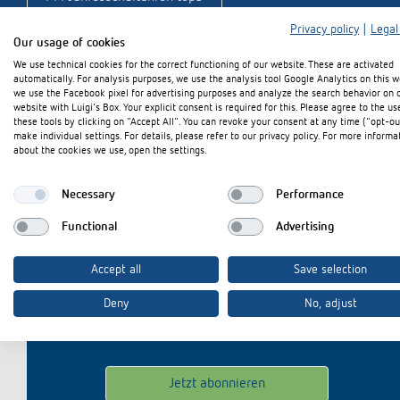
Mehr anzeigen
Privacy policy
|
Legal
Our usage of cookies
We use technical cookies for the correct functioning of our website. These are activated
automatically. For analysis purposes, we use the analysis tool Google Analytics on this w
we use the Facebook pixel for advertising purposes and analyze the search behavior on 
website with Luigi's Box. Your explicit consent is required for this. Please agree to the us
these tools by clicking on "Accept All". You can revoke your consent at any time ("opt-ou
make individual settings. For details, please refer to our privacy policy. For more informa
about the cookies we use, open the settings.
Necessary
Performance
Bleiben Sie u
Functional
Advertising
Accept all
Save selection
E-Mail
*
Deny
No, adjust