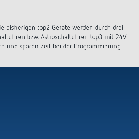
Sensorik
LUXORplay
540 Series
Mehr anzeigen
Historie
Die bisherigen top2 Geräte werden durch drei
haltuhren bzw. Astroschaltuhren top3 mit 24V
100 Jahre Theben
ch und sparen Zeit bei der Programmierung.
Unternehmensfilm
Jubiläumsbuch „100 Jahre Building
Automation“
Postkarten
Mehr anzeigen