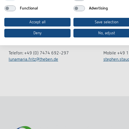
Functional
Advertising
Accept all
Save selection
Luna Fritz
Stephen
Anmeldung und
Senior 
Deny
No, adjust
Registrierung
Support 
Telefon: +49 (0) 7474 692-297
Mobile +49 
lunamaria.fritz@theben.de
stephen.stau