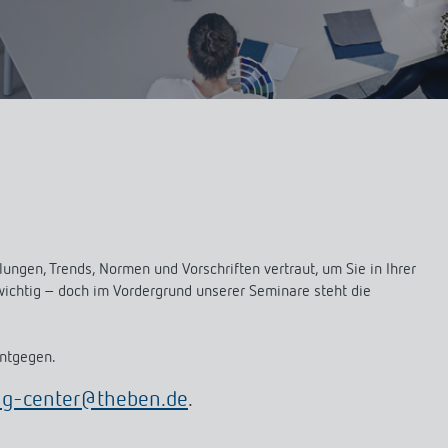
a D
immen
Treppenlicht-Zeitschalter
Analoge Uhrenthermostate
nzeigen
a S
dungen
Dimmer
FAQ
nzeigen
nzeigen
Mehr anzeigen
ment
Design
rresheim
& Funktionen
ateure & Solarteure
spartner
ngen, Trends, Normen und Vorschriften vertraut, um Sie in Ihrer
versorger & Netzbetreiber
wichtig – doch im Vordergrund unserer Seminare steht die
nzeigen
ntgegen.
ing-center@theben.de
.