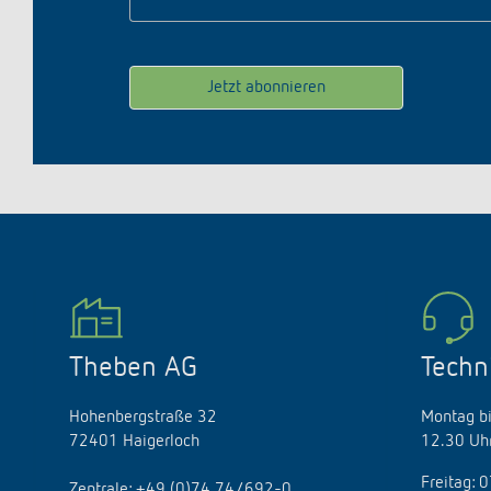
Theben AG
Techn
Hohenbergstraße 32
Montag bi
72401 Haigerloch
12.30 Uhr
Freitag: 
Zentrale:
+49 (0)74 74/692-0