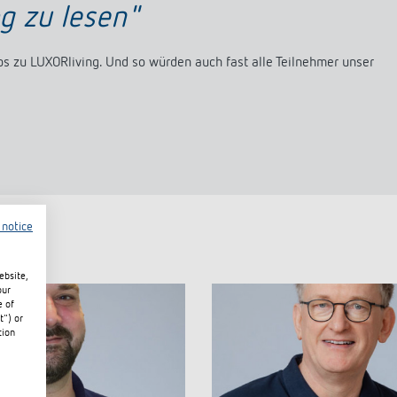
og zu lesen"
s zu LUXORliving. Und so würden auch fast alle Teilnehmer unser
 notice
ebsite,
our
e of
t") or
tion