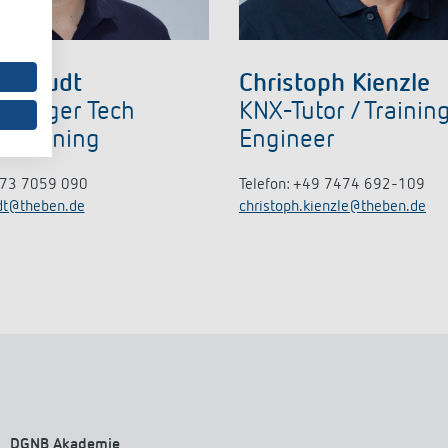
 Staudt
Christoph Kienzle
Manager Tech
KNX-Tutor / Trainin
/ Training
Engineer
173 7059 090
Telefon: +49 7474 692-109
dt@theben.de
christoph.kienzle@theben.de
DGNB Akademie