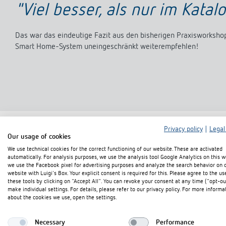
"Viel besser, als nur im Katal
Das war das eindeutige Fazit aus den bisherigen Praxisworkshop
Smart Home-System uneingeschränkt weiterempfehlen!
Privacy policy
|
Legal
Our usage of cookies
We use technical cookies for the correct functioning of our website. These are activated
automatically. For analysis purposes, we use the analysis tool Google Analytics on this w
we use the Facebook pixel for advertising purposes and analyze the search behavior on 
website with Luigi's Box. Your explicit consent is required for this. Please agree to the us
these tools by clicking on "Accept All". You can revoke your consent at any time ("opt-ou
make individual settings. For details, please refer to our privacy policy. For more informa
about the cookies we use, open the settings.
Necessary
Performance