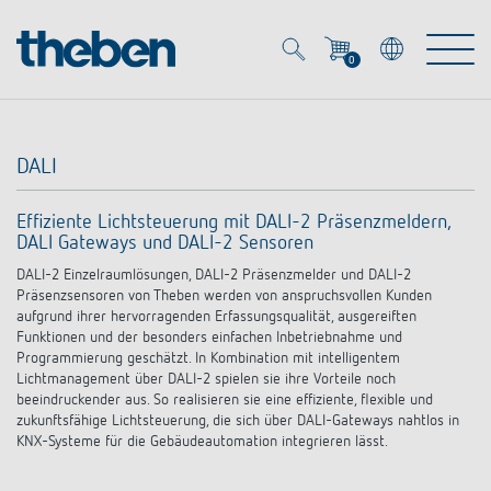
0
Mein Account
Merkzettel (
0
)
DALI
Produkte
Effiziente Lichtsteuerung mit DALI-2 Präsenzmeldern,
DALI Gateways und DALI-2 Sensoren
OEM
Energy Manager
DALI-2 Einzelraumlösungen, DALI-2 Präsenzmelder und DALI-2
Präsenzsensoren von Theben werden von anspruchsvollen Kunden
Lösungen
KNX
aufgrund ihrer hervorragenden Erfassungsqualität, ausgereiften
OEM-Lösungen
Funktionen und der besonders einfachen Inbetriebnahme und
Programmierung geschätzt. In Kombination mit intelligentem
Smart Home
Service
Lichtmanagement über DALI-2 spielen sie ihre Vorteile noch
Ansprechpartner OEM
Zeit- und Lichtsteuerung
beeindruckender aus. So realisieren sie eine effiziente, flexible und
zukunftsfähige Lichtsteuerung, die sich über DALI-Gateways nahtlos in
DALI
OEM-Referenzen
KNX-Systeme für die Gebäudeautomation integrieren lässt.
Unternehmen
DALI-2 Lichtsteuerung
Downloads
Präsenzmelder & Bewegungsmelder