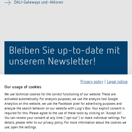
Anfahrt
DALI-Gateways und -Aktoren
Bleiben Sie up-to-date mit
unserem Newsletter!
E-Mail
*
Privacy policy
|
Legal notice
Our usage of cookies
We use technical cookies for the correct functioning of our website. These are
activated automatically. For analysis purposes, we use the analysis tool Google
Analytics on this website, we use the Facebook pixel for advertising purposes and
analyze the search behavior on our website with Luigi's Box. Your explicit consent is
required for this. Please agree to the use of these tools by clicking on "Accept All".
You can revoke your consent at any time ("opt-out") or make individual settings. For
details, please refer to our privacy policy. For more information about the cookies we
use, open the settings.