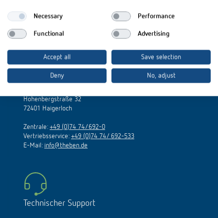
Necessary
Performance
Functional
Advertising
Accept all
Save selection
Deny
No, adjust
Theben AG
Hohenbergstraße 32
72401 Haigerloch
Zentrale:
+49 (0)74 74/692-0
Vertriebsservice:
+49 (0)74 74/ 692-533
E-Mail:
info@theben.de
Technischer Support