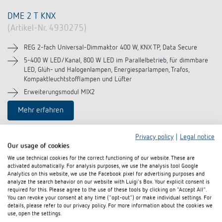
DME 2 T KNX
(Artikel-Nr. 4930275)
REG 2-fach Universal-Dimmaktor 400 W, KNX TP, Data Secure
5-400 W LED/Kanal, 800 W LED im Parallelbetrieb, für dimmbare
LED, Glüh- und Halogenlampen, Energiesparlampen, Trafos,
Kompaktleuchtstofflampen und Lüfter
Erweiterungsmodul MIX2
Mehr erfahren
Produkt vergleichen
Privacy policy
|
Legal notice
Our usage of cookies
We use technical cookies for the correct functioning of our website. These are
activated automatically. For analysis purposes, we use the analysis tool Google
Analytics on this website, we use the Facebook pixel for advertising purposes and
analyze the search behavior on our website with Luigi's Box. Your explicit consent is
required for this. Please agree to the use of these tools by clicking on "Accept All".
You can revoke your consent at any time ("opt-out") or make individual settings. For
details, please refer to our privacy policy. For more information about the cookies we
use, open the settings.