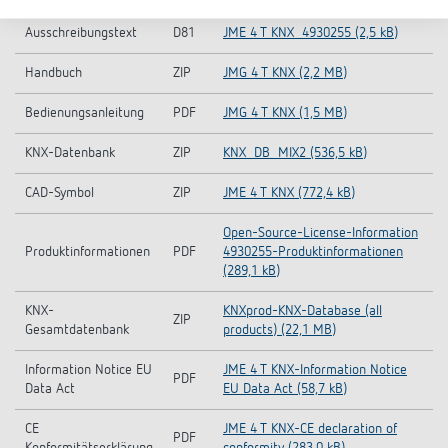
Ausschreibungstext
D81
JME 4 T KNX_4930255 (2,5 kB)
Handbuch
ZIP
JMG 4 T KNX (2,2 MB)
Bedienungsanleitung
PDF
JMG 4 T KNX (1,5 MB)
KNX-Datenbank
ZIP
KNX_DB_MIX2 (536,5 kB)
CAD-Symbol
ZIP
JME 4 T KNX (772,4 kB)
Open-Source-License-Information
Produktinformationen
PDF
4930255-Produktinformationen
(289,1 kB)
KNX-
KNXprod-KNX-Database (all
ZIP
Gesamtdatenbank
products) (22,1 MB)
Information Notice EU
JME 4 T KNX-Information Notice
PDF
Data Act
EU Data Act (58,7 kB)
CE
JME 4 T KNX-CE declaration of
PDF
Konformitätserklärung
conformity (283,0 kB)