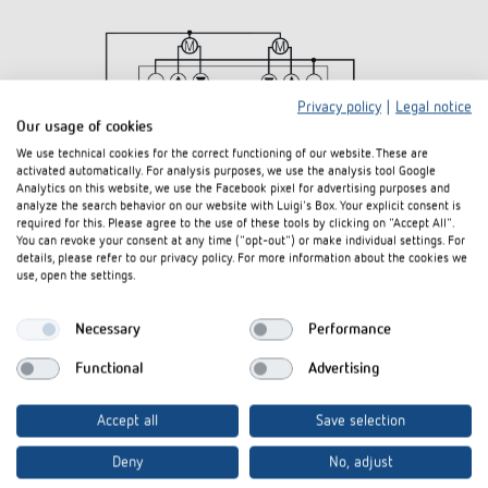
Privacy policy
|
Legal notice
Our usage of cookies
We use technical cookies for the correct functioning of our website. These are
activated automatically. For analysis purposes, we use the analysis tool Google
Analytics on this website, we use the Facebook pixel for advertising purposes and
analyze the search behavior on our website with Luigi's Box. Your explicit consent is
required for this. Please agree to the use of these tools by clicking on "Accept All".
You can revoke your consent at any time ("opt-out") or make individual settings. For
details, please refer to our privacy policy. For more information about the cookies we
use, open the settings.
Necessary
Performance
Functional
Advertising
Downloads
Accept all
Save selection
Deny
No, adjust
Ausschreibungstext
DOC
JME 4 T KNX (32,3 kB)