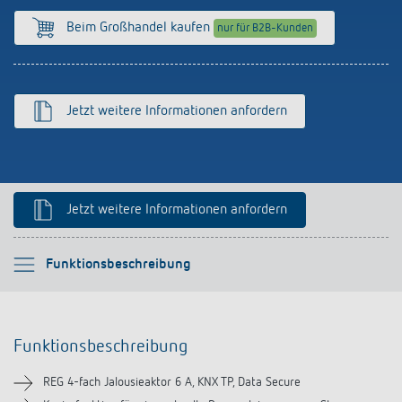
Anfahrt
Beim Großhandel kaufen
nur für B2B-Kunden
Jetzt weitere Informationen anfordern
Jetzt weitere Informationen anfordern
Bitte auswählen
Funktionsbeschreibung
Funktionsbeschreibung
Funktionsbeschreibung
Technische Informationen
REG 4-fach Jalousieaktor 6 A, KNX TP, Data Secure