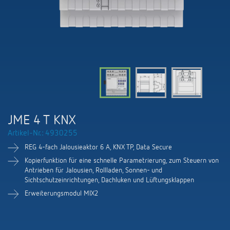
KNX-Systeme
Karriere
Kataloge und Prospekte
Theben AG
LED-Leuchten
KNX Smart Home System LUXORliving
Katalogbestellung
Kontakt
News
Zeit- und Lichtsteuerung
Karriere bei Theben
Präsenzmelder und Bewegungsmelder
Seminare und Online-Trainings
Messe
Klimaregelung
Produktfinder
Technischer Support
LED Beleuchtung
Fachpresse
Kooperationen
Zubehör
Downloads
Ansprechpartner
Klimaregelung
Konformitätserklärungen
JME 4 T KNX
Nachhaltigkeit
Smart Energy
Vertrieb Deutschland
Artikel-Nr.: 4930255
Apps
BIM-Portal
Engagement
REG 4-fach Jalousieaktor 6 A, KNX TP, Data Secure
LUXORliving
Vertrieb Weltweit
Referenzen
Kopierfunktion für eine schnelle Parametrierung, zum Steuern von
Antrieben für Jalousien, Rollladen, Sonnen- und
Design
Sichtschutzeinrichtungen, Dachluken und Lüftungsklappen
Ansprechpartner OEM
HEMS
Erweiterungsmodul MIX2
Historie
Anfrageformular