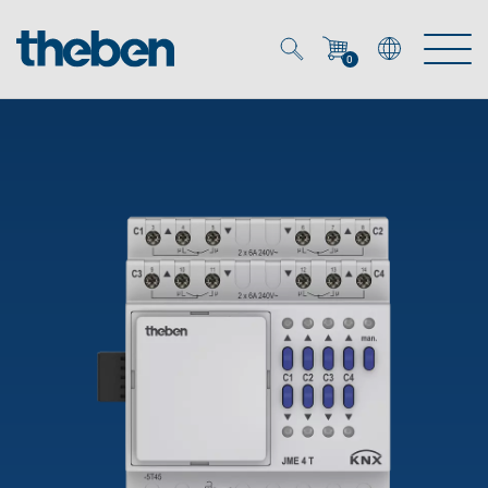
0
Mein Account
Merkzettel (
0
)
Produkte
OEM
Energy Manager
Lösungen
KNX
OEM-Lösungen
Smart Home
Service
Ansprechpartner OEM
Zeit- und Lichtsteuerung
DALI
OEM-Referenzen
Unternehmen
DALI-2 Lichtsteuerung
Downloads
Präsenzmelder & Bewegungsmelder