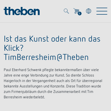
0
Mein Account
Merkzettel (
0
)
Ist das Kunst oder kann das
Produkte
Klick?
OEM
TimBerresheim@Theben
Energy Manager
Paul Eberhard Schwenk pflegte bekanntermaßen über viele
Lösungen
KNX
OEM-Lösungen
Jahre eine enge Verbindung zur Kunst. So diente Schloss
Haigerloch in der Vergangenheit auch als Ort für überregional
Smart Home
Service
Ansprechpartner OEM
bekannte Ausstellungen und Konzerte. Diese Tradition wurde
Zeit- und Lichtsteuerung
zum Firmenjubiläum durch die Zusammenarbeit mit Tim
DALI
Berresheim wiederbelebt.
OEM-Referenzen
Unternehmen
DALI-2 Lichtsteuerung
Downloads
Präsenzmelder & Bewegungsmelder