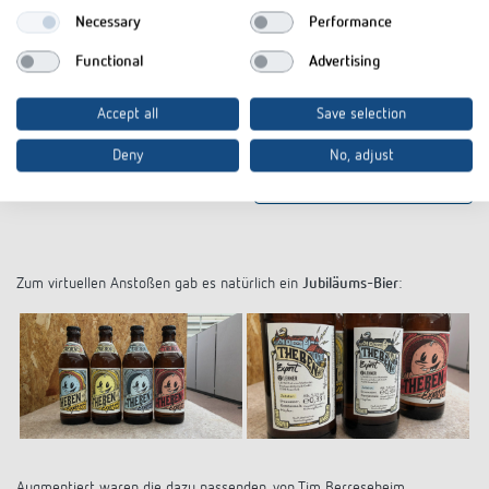
Necessary
Performance
Functional
Advertising
Accept all
Save selection
Deny
No, adjust
Website Tim Berresheim
Zum virtuellen Anstoßen gab es natürlich ein
Jubiläums-Bier
:
Augmentiert waren die dazu passenden, von Tim Berreseheim