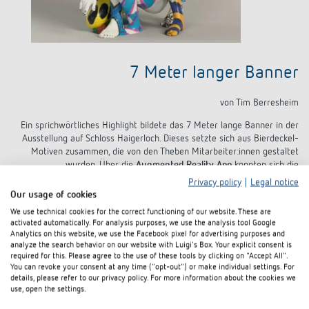
7 Meter langer Banner
von Tim Berresheim
Ein sprichwörtliches Highlight bildete das 7 Meter lange Banner in der
Ausstellung auf Schloss Haigerloch. Dieses setzte sich aus Bierdeckel-
Motiven zusammen, die von den Theben Mitarbeiter:innen gestaltet
wurden. Über die
Augmented Reality App
konnten sich die
Ausstellungsbesucher vor Ort auf einige Überraschungen freuen:
Privacy policy
|
Legal notice
Our usage of cookies
We use technical cookies for the correct functioning of our website. These are
Smartphone App
activated automatically. For analysis purposes, we use the analysis tool Google
"TB – Theben 100 AR"
Analytics on this website, we use the Facebook pixel for advertising purposes and
TimBerresheim@Theben
analyze the search behavior on our website with Luigi's Box. Your explicit consent is
required for this. Please agree to the use of these tools by clicking on "Accept All".
You can revoke your consent at any time ("opt-out") or make individual settings. For
details, please refer to our privacy policy. For more information about the cookies we
use, open the settings.