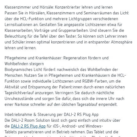
Klassenzimmer und Hörsäle: Konzentrierter lehren und lernen
Passen Sie in Hörsälen, Klassenzimmern und Seminarräumen das Licht
über die HCL-Funktion und mehrere Lichtgruppen verschiedenen
Lernsituationen an. Gestalten Sie angepasste Lichtszenen etwa für
Klassenarbeiten, Vorträge und Gruppenarbeiten. Und steuern Sie die
Beleuchtung für die Tafel über den Taster. So können sich Lehrer:innen
und Schüler:innen optimal konzentrieren und in entspannter Atmosphäre
lehren und lernen.
Pflegeheime und Krankenhäuser: Regeneration fördern und
Wohlbefinden steigern
Biodynamisches Licht fördert nachweislich das Wohlbefinden der
Menschen. Nutzen Sie in Pflegeheimen und Krankenhäusern die HCL-
Funktion sowie individuelle Lichtszenen und RGBW-Farben, um die
Aktivität und Entspannung der Patient:innen durch einen natürlichen
Tageslichtverlauf anzuregen. Verringern Sie dadurch nächtliche
Unruhezustände und sorgen Sie dafür, dass sich die innere Uhr nach
einer Narkose schneller auf den üblichen Tagesablauf einpendelt.
Inbetriebnahme & Steuerung per DALI-2 RS Plug App
Die DALI-2 Room Solution lässt sich ganz einfach und intuitiv über
die
DALI-2 RS Plug App
für iOS-, Android- und Windows-
Tablets parametrieren und in Betrieb nehmen. Das Tablet und die