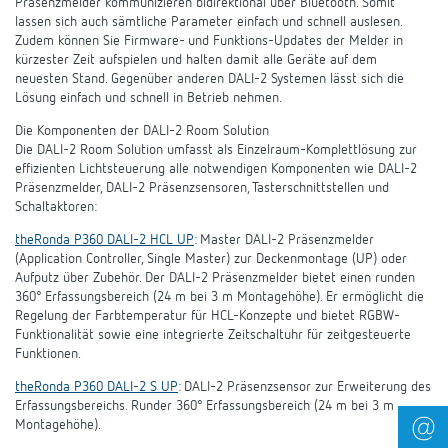
Präsenzmelder kommunizieren bidirektional über Bluetooth. Somit
lassen sich auch sämtliche Parameter einfach und schnell auslesen.
Zudem können Sie Firmware- und Funktions-Updates der Melder in
kürzester Zeit aufspielen und halten damit alle Geräte auf dem
neuesten Stand. Gegenüber anderen DALI-2 Systemen lässt sich die
Lösung einfach und schnell in Betrieb nehmen.
Die Komponenten der DALI-2 Room Solution
Die DALI-2 Room Solution umfasst als Einzelraum-Komplettlösung zur
effizienten Lichtsteuerung alle notwendigen Komponenten wie DALI-2
Präsenzmelder, DALI-2 Präsenzsensoren, Tasterschnittstellen und
Schaltaktoren:
theRonda P360 DALI-2 HCL UP
: Master DALI-2 Präsenzmelder
(Application Controller, Single Master) zur Deckenmontage (UP) oder
Aufputz über Zubehör. Der DALI-2 Präsenzmelder bietet einen runden
360° Erfassungsbereich (24 m bei 3 m Montagehöhe). Er ermöglicht die
Regelung der Farbtemperatur für HCL-Konzepte und bietet RGBW-
Funktionalität sowie eine integrierte Zeitschaltuhr für zeitgesteuerte
Funktionen.
theRonda P360 DALI-2 S UP
: DALI-2 Präsenzsensor zur Erweiterung des
Erfassungsbereichs. Runder 360° Erfassungsbereich (24 m bei 3 m
Montagehöhe).