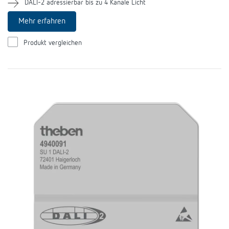
DALI-2 adressierbar bis zu 4 Kanäle Licht
Anfahrt
Mehr erfahren
Produkt vergleichen