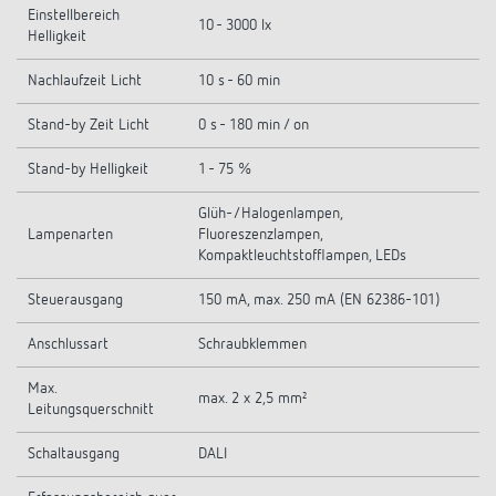
Einstellbereich
10 - 3000 lx
Helligkeit
Nachlaufzeit Licht
10 s - 60 min
Stand-by Zeit Licht
0 s - 180 min / on
Stand-by Helligkeit
1 - 75 %
Glüh-/Halogenlampen,
Lampenarten
Fluoreszenzlampen,
Kompaktleuchtstofflampen, LEDs
Steuerausgang
150 mA, max. 250 mA (EN 62386-101)
Anschlussart
Schraubklemmen
Max.
max. 2 x 2,5 mm²
Leitungsquerschnitt
Schaltausgang
DALI