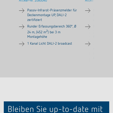
Artikel-Nr.
2080040
Artikel-Nr.
208004
Passiv-Infrarot-Präsenzmelder für
Passiv-Infrar
Deckenmontage UP, DALI-2
Deckenmonta
zertifiziert
zertifiziert
Runder Erfassungsbereich 360°, Ø
Runder Erfas
2
24 m, (452 m
) bei 3 m
24 m, (452 m
Montagehöhe
Montagehöh
1 Kanal Licht DALI-2 broadcast
3 Kanäle Lich
adressierbar 
zusätzlichem
(4940091)
Bleiben Sie up-to-date mit