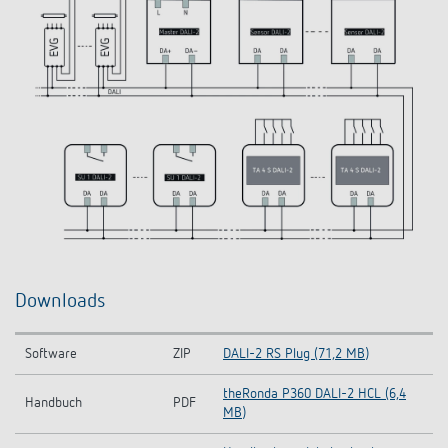
Downloads
Software
ZIP
DALI-2 RS Plug (71,2 MB)
theRonda P360 DALI-2 HCL (6,4
Handbuch
PDF
MB)