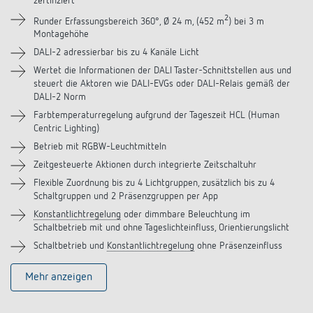
zertifiziert
Downloads
2
Runder Erfassungsbereich 360°, Ø 24 m, (452 m
) bei 3 m
Montagehöhe
Videos
DALI-2 adressierbar bis zu 4 Kanäle Licht
Wertet die Informationen der DALI Taster-Schnittstellen aus und
Zubehör
steuert die Aktoren wie DALI-EVGs oder DALI-Relais gemäß der
DALI-2 Norm
Ähnliche Produkte
Farbtemperaturregelung aufgrund der Tageszeit HCL (Human
Centric Lighting)
Betrieb mit RGBW-Leuchtmitteln
Zeitgesteuerte Aktionen durch integrierte Zeitschaltuhr
Flexible Zuordnung bis zu 4 Lichtgruppen, zusätzlich bis zu 4
Schaltgruppen und 2 Präsenzgruppen per App
Konstantlichtregelung
oder dimmbare Beleuchtung im
Schaltbetrieb mit und ohne Tageslichteinfluss, Orientierungslicht
Schaltbetrieb und
Konstantlichtregelung
ohne Präsenzeinfluss
Mehr anzeigen