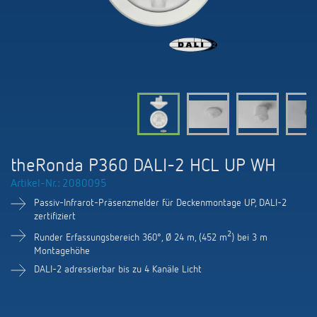
KNX-Systeme
Karriere
Kataloge und Prospekte
Theben AG
LED-Leuchten
KNX Smart Home System LUXORliving
Katalogbestellung
Kontakt
News
Zeit- und Lichtsteuerung
Karriere bei Theben
Präsenzmelder und Bewegungsmelder
Seminare und Online-Trainings
Messe
Klimaregelung
Produktfinder
Technischer Support
LED Beleuchtung
Fachpresse
Kooperationen
Zubehör
Downloads
Ansprechpartner
Klimaregelung
Konformitätserklärungen
theRonda P360 DALI-2 HCL UP WH
Nachhaltigkeit
Smart Energy
Vertrieb Deutschland
Artikel-Nr.: 2080095
Apps
BIM-Portal
Engagement
Passiv-Infrarot-Präsenzmelder für Deckenmontage UP, DALI-2
LUXORliving
Vertrieb Weltweit
zertifiziert
Referenzen
Design
2
Runder Erfassungsbereich 360°, Ø 24 m, (452 m
) bei 3 m
Ansprechpartner OEM
Montagehöhe
HEMS
DALI-2 adressierbar bis zu 4 Kanäle Licht
Historie
Anfrageformular