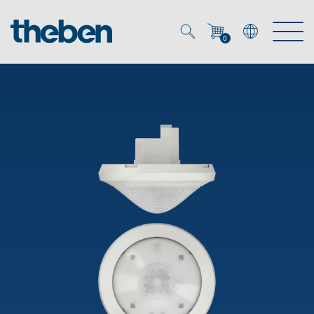
0
Mein Account
Merkzettel (
0
)
Produkte
OEM
Energy Manager
Lösungen
KNX
OEM-Lösungen
Smart Home
Service
Ansprechpartner OEM
Zeit- und Lichtsteuerung
DALI
OEM-Referenzen
Unternehmen
DALI-2 Lichtsteuerung
Downloads
Präsenzmelder & Bewegungsmelder