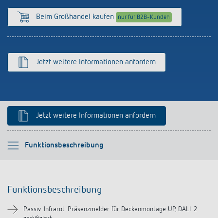
Anfahrt
Beim Großhandel kaufen
nur für B2B-Kunden
Jetzt weitere Informationen anfordern
Jetzt weitere Informationen anfordern
Bitte auswählen
Funktionsbeschreibung
Funktionsbeschreibung
Funktionsbeschreibung
Technische Informationen
Passiv-Infrarot-Präsenzmelder für Deckenmontage UP, DALI-2