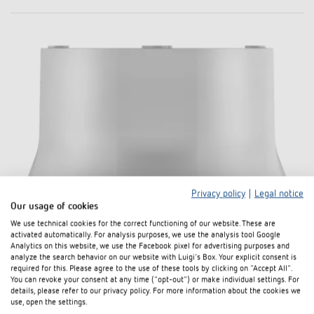
Privacy policy
|
Legal notice
Our usage of cookies
We use technical cookies for the correct functioning of our website. These are
activated automatically. For analysis purposes, we use the analysis tool Google
AP-Rahmen 110A WH
Analytics on this website, we use the Facebook pixel for advertising purposes and
analyze the search behavior on our website with Luigi's Box. Your explicit consent is
Artikel-Nr. 9070912
required for this. Please agree to the use of these tools by clicking on "Accept All".
You can revoke your consent at any time ("opt-out") or make individual settings. For
details, please refer to our privacy policy. For more information about the cookies we
use, open the settings.
Zum Produkt
In den Dokumentenkorb