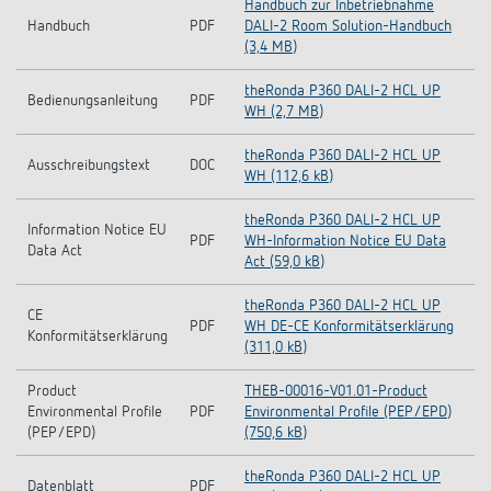
Handbuch zur Inbetriebnahme
Handbuch
PDF
DALI-2 Room Solution-Handbuch
(3,4 MB)
theRonda P360 DALI-2 HCL UP
Bedienungsanleitung
PDF
WH (2,7 MB)
theRonda P360 DALI-2 HCL UP
Ausschreibungstext
DOC
WH (112,6 kB)
theRonda P360 DALI-2 HCL UP
Information Notice EU
PDF
WH-Information Notice EU Data
Data Act
Act (59,0 kB)
theRonda P360 DALI-2 HCL UP
CE
PDF
WH DE-CE Konformitätserklärung
Konformitätserklärung
(311,0 kB)
Product
THEB-00016-V01.01-Product
Environmental Profile
PDF
Environmental Profile (PEP/EPD)
(PEP/EPD)
(750,6 kB)
theRonda P360 DALI-2 HCL UP
Datenblatt
PDF