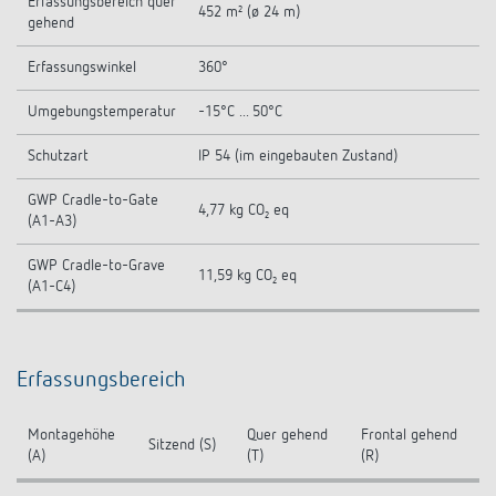
Erfassungsbereich quer
452 m² (ø 24 m)
gehend
Erfassungswinkel
360°
Umgebungstemperatur
-15°C ... 50°C
Schutzart
IP 54 (im eingebauten Zustand)
GWP Cradle-to-Gate
4,77 kg CO₂ eq
(A1-A3)
GWP Cradle-to-Grave
11,59 kg CO₂ eq
(A1-C4)
Erfassungsbereich
Montagehöhe
Quer gehend
Frontal gehend
Sitzend (S)
(A)
(T)
(R)