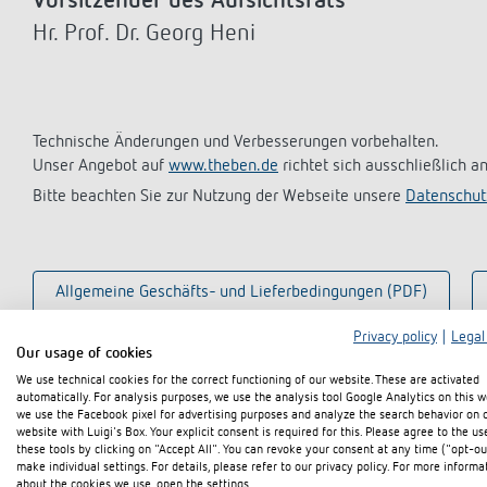
Vorsitzender des Aufsichtsrats
Mehr anzeigen
Hr. Prof. Dr. Georg Heni
Technische Änderungen und Verbesserungen vorbehalten.
Unser Angebot auf
www.theben.de
richtet sich ausschließlich 
Bitte beachten Sie zur Nutzung der Webseite unsere
Datenschut
Allgemeine Geschäfts- und Lieferbedingungen (PDF)
Privacy policy
|
Legal
Our usage of cookies
Code of conduct / Verhaltensgrundsätze (PDF)
Anlie
We use technical cookies for the correct functioning of our website. These are activated
automatically. For analysis purposes, we use the analysis tool Google Analytics on this w
we use the Facebook pixel for advertising purposes and analyze the search behavior on 
website with Luigi's Box. Your explicit consent is required for this. Please agree to the us
these tools by clicking on "Accept All". You can revoke your consent at any time ("opt-ou
make individual settings. For details, please refer to our privacy policy. For more informa
about the cookies we use, open the settings.