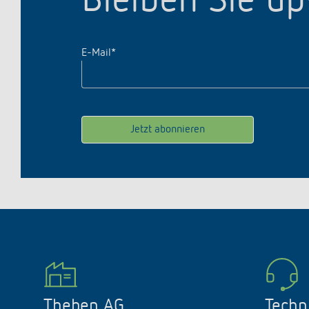
Bleiben Sie u
E-Mail
*
Theben AG
Techn