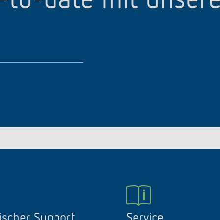
p-to-date mit unser
ischer Support
Service