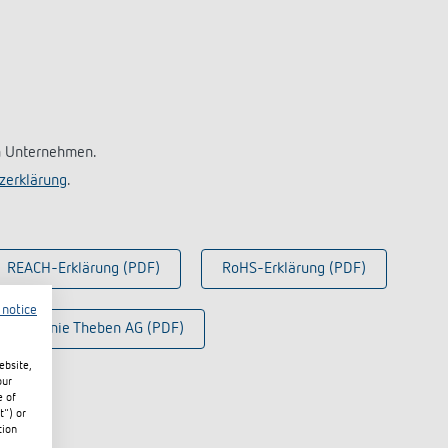
an Unternehmen.
zerklärung
.
REACH-Erklärung (PDF)
RoHS-Erklärung (PDF)
 notice
ferrichtlinie Theben AG (PDF)
ebsite,
our
e of
t") or
tion