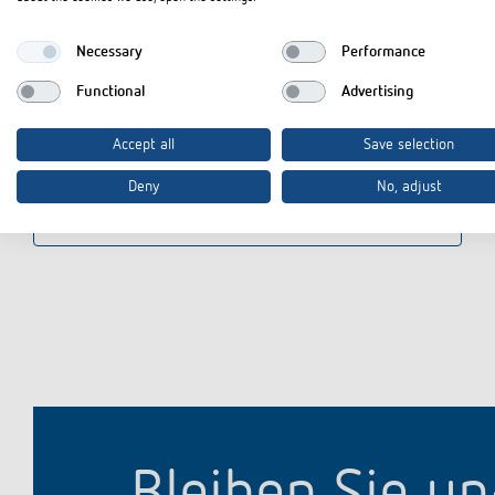
Als Hersteller im Sinne des Elektro- und Elektronikgesetzes ist 
(Nordostpark 72, 90411 Nürnberg) unter der folgenden Registr
Necessary
Performance
Info zu quantitativen Zielvorgaben - Daten Elektroaltgeräte:
Functional
Advertising
Die Informationen vom Bundesumweltministerium zu den quantit
Elektronikaltgeräten finden sie hier:
BMUKN: Elektro- und Elektro
Accept all
Save selection
Deny
No, adjust
Software Lieferketteninformationen Theben AG (PDF)