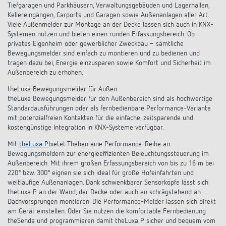
Tiefgaragen und Parkhäusern, Verwaltungsgebäuden und Lagerhallen,
Kellereingängen, Carports und Garagen sowie Außenanlagen aller Art.
Viele Außenmelder zur Montage an der Decke lassen sich auch in KNX-
Systemen nutzen und bieten einen runden Erfassungsbereich. Ob
privates Eigenheim oder gewerblicher Zweckbau – sämtliche
Bewegungsmelder sind einfach zu montieren und zu bedienen und
tragen dazu bei, Energie einzusparen sowie Komfort und Sicherheit im
Außenbereich zu erhöhen.
theLuxa Bewegungsmelder für Außen
theLuxa Bewegungsmelder für den Außenbereich sind als hochwertige
Standardausführungen oder als fernbedienbare Performance-Variante
mit potenzialfreien Kontakten für die einfache, zeitsparende und
kostengünstige Integration in KNX-Systeme verfügbar.
Mit
theLuxa P
bietet Theben eine Performance-Reihe an
Bewegungsmeldern zur energieeffizienten Beleuchtungssteuerung im
Außenbereich. Mit ihrem großen Erfassungsbereich von bis zu 16 m bei
220° bzw. 300° eignen sie sich ideal für große Hofeinfahrten und
weitläufige Außenanlagen. Dank schwenkbarer Sensorköpfe lässt sich
theLuxa P an der Wand, der Decke oder auch an schrägstehend an
Dachvorsprüngen montieren. Die Performance-Melder lassen sich direkt
am Gerät einstellen. Oder Sie nutzen die komfortable Fernbedienung
theSenda und programmieren damit theLuxa P sicher und bequem vom