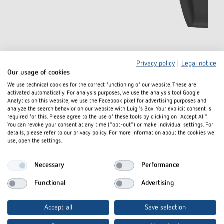
Auch in anderen Ausführungen erhältlich.
Privacy policy
|
Legal notice
Our usage of cookies
theLuxa P300 BK
We use technical cookies for the correct functioning of our website. These are
activated automatically. For analysis purposes, we use the analysis tool Google
(Artikel-Nr. 1010611)
Analytics on this website, we use the Facebook pixel for advertising purposes and
analyze the search behavior on our website with Luigi's Box. Your explicit consent is
required for this. Please agree to the use of these tools by clicking on "Accept All".
Bewegungsmelder (PIR) für die Wand-/Deckenmontage im
You can revoke your consent at any time ("opt-out") or make individual settings. For
Außenbereich
details, please refer to our privacy policy. For more information about the cookies we
Runder Erfassungsbereich 300°, Ø 32 m bei 2,5 m Montagehöhe
use, open the settings.
Schaltausgang 1 Kanal Licht Relais 230 V
Necessary
Performance
Mehr erfahren
Functional
Advertising
Produkt vergleichen
Accept all
Save selection