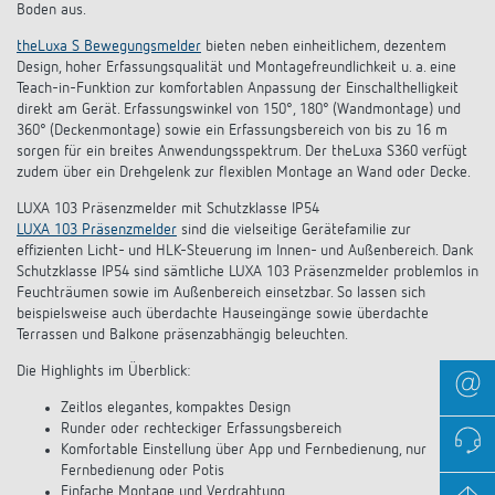
Boden aus.
theLuxa S Bewegungsmelder
bieten neben einheitlichem, dezentem
Design, hoher Erfassungsqualität und Montagefreundlichkeit u. a. eine
Teach-in-Funktion zur komfortablen Anpassung der Einschalthelligkeit
direkt am Gerät. Erfassungswinkel von 150°, 180° (Wandmontage) und
360° (Deckenmontage) sowie ein Erfassungsbereich von bis zu 16 m
sorgen für ein breites Anwendungsspektrum. Der theLuxa S360 verfügt
zudem über ein Drehgelenk zur flexiblen Montage an Wand oder Decke.
LUXA 103 Präsenzmelder mit Schutzklasse IP54
LUXA 103 Präsenzmelder
sind die vielseitige Gerätefamilie zur
effizienten Licht- und HLK-Steuerung im Innen- und Außenbereich. Dank
Schutzklasse IP54 sind sämtliche LUXA 103 Präsenzmelder problemlos in
Feuchträumen sowie im Außenbereich einsetzbar. So lassen sich
beispielsweise auch überdachte Hauseingänge sowie überdachte
Terrassen und Balkone präsenzabhängig beleuchten.
Die Highlights im Überblick:
Zeitlos elegantes, kompaktes Design
Runder oder rechteckiger Erfassungsbereich
Komfortable Einstellung über App und Fernbedienung, nur
Fernbedienung oder Potis
Einfache Montage und Verdrahtung