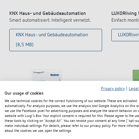
KNX Haus- und Gebäudeautomation
LUXORliving
Smart automatisiert. Intelligent vernetzt.
Einfach montie
KNX Haus- und Gebäudeautomation
LUXORlivi
(8,5 MB)
Privacy policy
|
Legal
Our usage of cookies
We use technical cookies for the correct functioning of our website. These are activated
automatically. For analysis purposes, we use the analysis tool Google Analytics on this w
we use the Facebook pixel for advertising purposes and analyze the search behavior on 
website with Luigi's Box. Your explicit consent is required for this. Please agree to the us
these tools by clicking on "Accept All". You can revoke your consent at any time ("opt-ou
make individual settings. For details, please refer to our privacy policy. For more informa
about the cookies we use, open the settings.
Optischer Sensor thePixa KNX
KNX Auswahl
Jetzt auch als 24 V Variante
KNX Haus- u