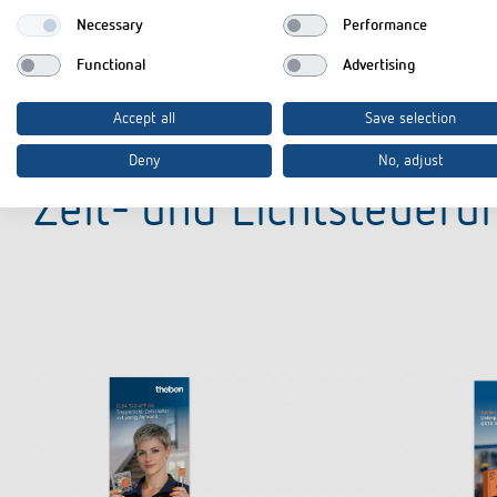
Necessary
Performance
Optischer Sensor thePixa KNX (1,5 MB)
KNX Auswa
Functional
Advertising
Accept all
Save selection
Deny
No, adjust
Zeit- und Lichtsteueru