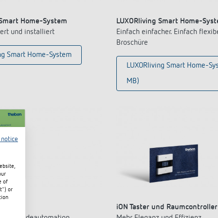
 Smart Home-System
LUXORliving Smart Home-Sys
rt und installiert
Einfach einfacher. Einfach flexib
Broschüre
ng Smart Home-System
LUXORliving Smart Home-Sy
MB)
 notice
ebsite,
our
e of
t") or
tion
matrix
iON Taster und Raumcontroller
nd Gebäudeautomation
Mehr Eleganz und Effizienz