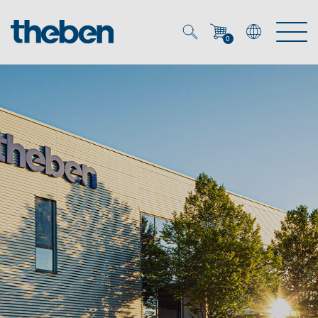
0
Mein Account
Merkzettel (
0
)
Produkte
OEM
Energy Manager
Lösungen
KNX
OEM-Lösungen
Smart Home
Service
Ansprechpartner OEM
Zeit- und Lichtsteuerung
DALI
OEM-Referenzen
Unternehmen
DALI-2 Lichtsteuerung
Downloads
Präsenzmelder & Bewegungsmelder