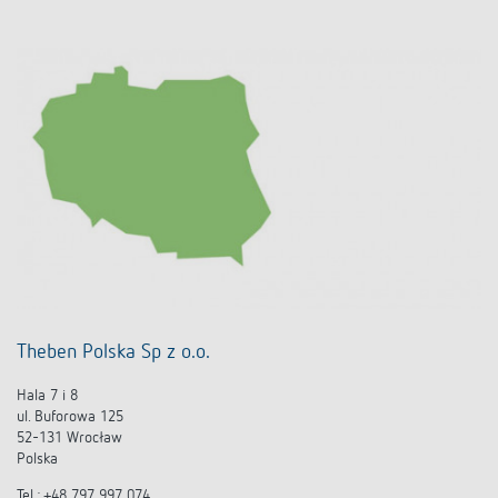
Theben Polska Sp z o.o.
Hala 7 i 8
ul. Buforowa 125
52-131 Wrocław
Polska
Tel.: +48 797 997 074