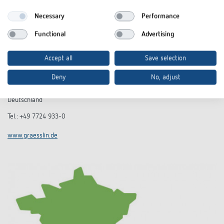
Necessary
Performance
Functional
Advertising
Accept all
Save selection
Grässlin Zeitschalttechnik GmbH
Deny
No, adjust
Leopoldstraße 1
78112 St. Georgen
Deutschland
Tel.: +49 7724 933-0
www.graesslin.de