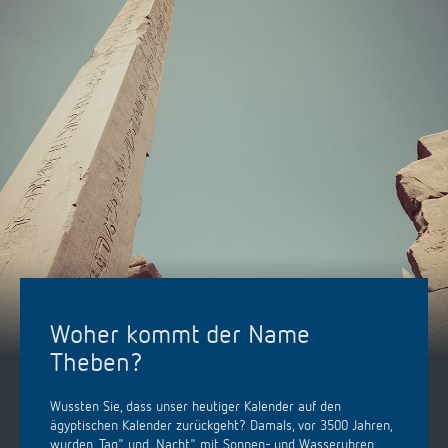
Woher kommt der Name
Theben?
Wussten Sie, dass unser heutiger Kalender auf den
ägyptischen Kalender zurückgeht? Damals, vor 3500 Jahren,
wurden „Tag" und „Nacht" mit Sonnen- und Wasseruhren