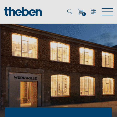
0
Mein Account
Merkzettel (
0
)
Produkte
OEM
Energy Manager
Lösungen
KNX
OEM-Lösungen
Smart Home
Service
Ansprechpartner OEM
Zeit- und Lichtsteuerung
DALI
OEM-Referenzen
Unternehmen
DALI-2 Lichtsteuerung
Downloads
Präsenzmelder & Bewegungsmelder