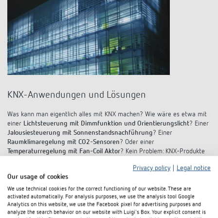
KNX-Anwendungen und Lösungen
Was kann man eigentlich alles mit KNX machen? Wie wäre es etwa mit
einer
Lichtsteuerung mit Dimmfunktion und Orientierungslicht
? Einer
Jalousiesteuerung mit Sonnenstandsnachführung
? Einer
Raumklimaregelung mit CO2-Sensoren
? Oder einer
Temperaturregelung mit Fan-Coil Aktor
? Kein Problem: KNX-Produkte
und KNX-Lösungen von Theben bieten ein enormes
Privacy policy
|
Legal notice
Anwendungsspektrum für nahezu jede Anforderung im Smart Home und
Our usage of cookies
Smart Building.
We use technical cookies for the correct functioning of our website. These are
activated automatically. For analysis purposes, we use the analysis tool Google
Mehr erfahren
Analytics on this website, we use the Facebook pixel for advertising purposes and
analyze the search behavior on our website with Luigi's Box. Your explicit consent is