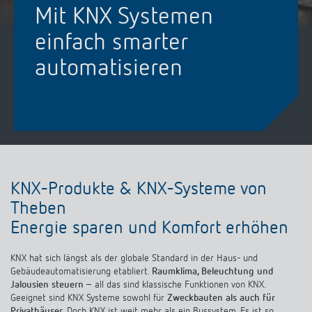
KNX-Systeme
Mit KNX Systemen
Karriere
Kataloge und Prospekte
Theben AG
LED-Leuchten
einfach smarter
KNX Smart Home System LUXORliving
Katalogbestellung
Kontakt
News
Zeit- und Lichtsteuerung
automatisieren
Karriere bei Theben
Präsenzmelder und Bewegungsmelder
Seminare und Online-Trainings
Messe
Klimaregelung
Produktfinder
Technischer Support
LED Beleuchtung
Fachpresse
Kooperationen
Zubehör
Downloads
Ansprechpartner
Klimaregelung
Konformitätserklärungen
Nachhaltigkeit
Smart Energy
Vertrieb Deutschland
Apps
KNX-Produkte & KNX-Systeme von
BIM-Portal
Engagement
Theben
LUXORliving
Vertrieb Weltweit
Referenzen
Energie sparen und Komfort erhöhen
Design
Ansprechpartner OEM
HEMS
KNX hat sich längst als der globale Standard in der Haus- und
Historie
Gebäudeautomatisierung etabliert.
Raumklima, Beleuchtung und
Anfrageformular
Jalousien steuern
– all das sind klassische Funktionen von KNX.
Geeignet sind KNX Systeme sowohl für
Zweckbauten als auch für
Privathäuser
. Doch KNX ist weit mehr als ein Bussystem. Es ist so