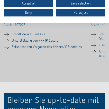
Accept all
Save selection
Deny
No, adjust
IPsecure Interface KNX
DALI-Gat
Art.-Nr.
9070771
Art.-Nr.
4940
Schnittstelle IP und KNX
Schnit
DALI-2 
Unterstützung von KNX IP Secure
1 Kana
Entspricht den Vorgaben des KNXnet/IPStandards
An ein
Teilne
Bleiben Sie up-to-date mit