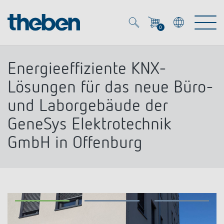
0
Mein Account
Merkzettel (
0
)
Energieeffiziente KNX-
Produkte
Lösungen für das neue Büro-
und Laborgebäude der
OEM
Energy Manager
GeneSys Elektrotechnik
GmbH in Offenburg
Lösungen
KNX
OEM-Lösungen
Smart Home
Service
Ansprechpartner OEM
Zeit- und Lichtsteuerung
DALI
OEM-Referenzen
Unternehmen
DALI-2 Lichtsteuerung
Downloads
Präsenzmelder & Bewegungsmelder