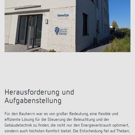
KNX-Systeme
Karriere
Kataloge und Prospekte
Theben AG
LED-Leuchten
KNX Smart Home System LUXORliving
Katalogbestellung
Kontakt
News
Zeit- und Lichtsteuerung
Karriere bei Theben
Präsenzmelder und Bewegungsmelder
Seminare und Online-Trainings
Messe
Klimaregelung
Produktfinder
Technischer Support
LED Beleuchtung
Fachpresse
Kooperationen
Zubehör
Downloads
Ansprechpartner
Klimaregelung
Konformitätserklärungen
Nachhaltigkeit
Smart Energy
Vertrieb Deutschland
Apps
BIM-Portal
Engagement
LUXORliving
Herausforderung und
Vertrieb Weltweit
Referenzen
Aufgabenstellung
Design
Ansprechpartner OEM
HEMS
Für den Bauherrn war es von großer Bedeutung, eine flexible und
Historie
effiziente Lösung für die Steuerung der Beleuchtung und der
Anfrageformular
Gebäudetechnik zu finden, die nicht nur den Energieverbrauch optimiert,
sondern auch höchsten Komfort bietet. Die Entscheidung fiel auf Theben,