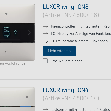
a D
immen
Treppenlicht-Zeitschalter
Analoge Uhrenthermostate
nzeigen
LUXORliving iON8
a S
dungen
Dimmer
FAQ
nzeigen
nzeigen
(Artikel-Nr. 4800418)
Mehr anzeigen
ment
Design
Raumcontroller mit integriertem Rau
rresheim
LC-Display zur Anzeige von Funktion
10 frei parametrierbare Funktionen
& Funktionen
Mehr erfahren
ateure & Solarteure
Produkt vergleichen
spartner
ren Ausführungen
versorger & Netzbetreiber
nzeigen
LUXORliving iON4
(Artikel-Nr. 4800414)
Tastsensor mit 4 Tasten und 4 Status