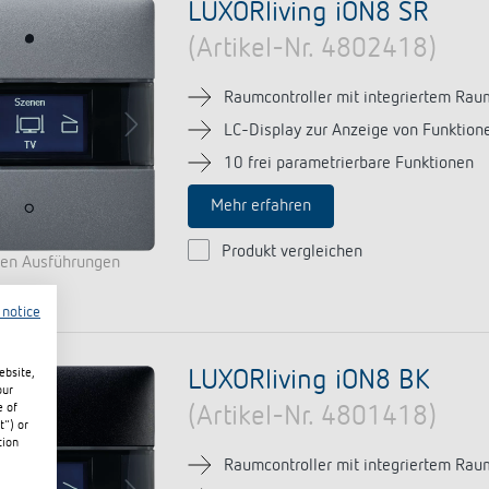
LUXORliving iON8 SR
(Artikel-Nr. 4802418)
Raumcontroller mit integriertem Rau
LC-Display zur Anzeige von Funktion
10 frei parametrierbare Funktionen
Mehr erfahren
Produkt vergleichen
ren Ausführungen
 notice
LUXORliving iON8 BK
ebsite,
our
e of
(Artikel-Nr. 4801418)
t") or
tion
Raumcontroller mit integriertem Rau