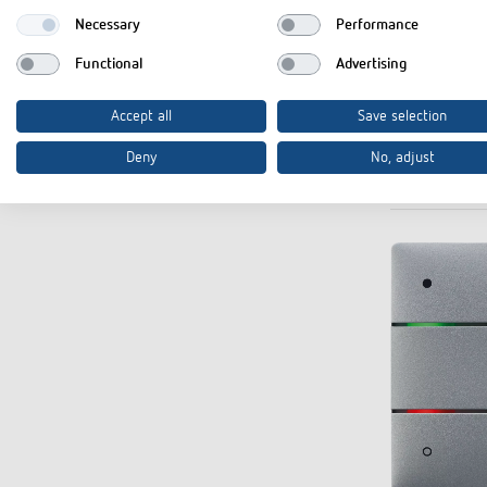
Necessary
Performance
Functional
Advertising
Accept all
Save selection
Auch in ande
Deny
No, adjust
erhältlich.