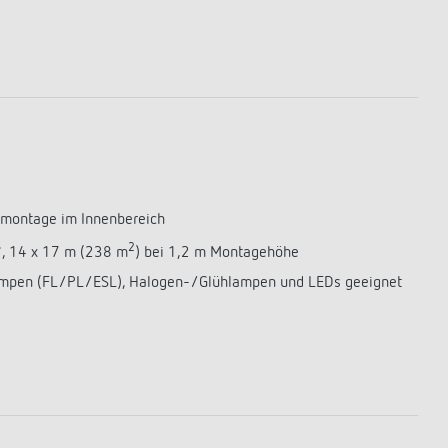
dmontage im Innenbereich
2
°, 14 x 17 m (238 m
) bei 1,2 m Montagehöhe
lampen (FL/PL/ESL), Halogen-/Glühlampen und LEDs geeignet