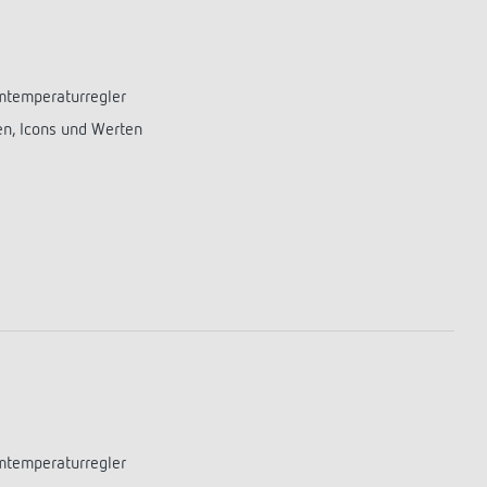
mtemperaturregler
en, Icons und Werten
mtemperaturregler