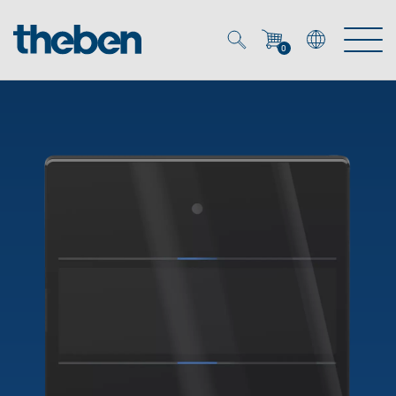
0
Mein Account
Merkzettel (
0
)
Produkte
OEM
Energy Manager
Lösungen
KNX
OEM-Lösungen
Smart Home
Service
Ansprechpartner OEM
Zeit- und Lichtsteuerung
DALI
OEM-Referenzen
Unternehmen
DALI-2 Lichtsteuerung
Downloads
Präsenzmelder & Bewegungsmelder