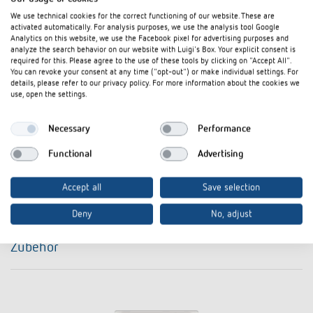
We use technical cookies for the correct functioning of our website. These are
activated automatically. For analysis purposes, we use the analysis tool Google
Analytics on this website, we use the Facebook pixel for advertising purposes and
analyze the search behavior on our website with Luigi's Box. Your explicit consent is
required for this. Please agree to the use of these tools by clicking on "Accept All".
You can revoke your consent at any time ("opt-out") or make individual settings. For
details, please refer to our privacy policy. For more information about the cookies we
I agree that external content may be displayed to me.
use, open the settings.
Personal data can thus be transferred to third party
platforms. For more information, please see our privacy policy.
Necessary
Performance
Functional
Advertising
Accept all
Save selection
iON
Deny
No, adjust
Zubehör