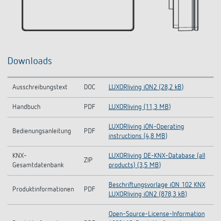
Downloads
Ausschreibungstext
DOC
LUXORliving iON2 (28,2 kB)
Handbuch
PDF
LUXORliving (11,3 MB)
LUXORliving iON-Operating
Bedienungsanleitung
PDF
instructions (4,8 MB)
KNX-
LUXORliving DE-KNX-Database (all
ZIP
Gesamtdatenbank
products) (3,5 MB)
Beschriftungsvorlage iON 102 KNX
Produktinformationen
PDF
LUXORliving iON2 (878,3 kB)
Open-Source-License-Information