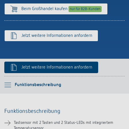
Anfahrt
Beim Großhandel kaufen
nur für B2B-Kunden
Jetzt weitere Informationen anfordern
Jetzt weitere Informationen anfordern
Bitte auswählen
Funktionsbeschreibung
Funktionsbeschreibung
Funktionsbeschreibung
Technische Informationen
Tastsensor mit 2 Tasten und 2 Status-LEDs mit integriertem
Temperatursensor