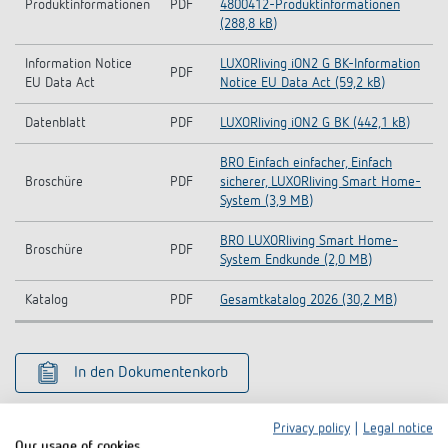
Produktinformationen
PDF
4800412-Produktinformationen
(288,8 kB)
Information Notice
LUXORliving iON2 G BK-Information
PDF
EU Data Act
Notice EU Data Act (59,2 kB)
Datenblatt
PDF
LUXORliving iON2 G BK (442,1 kB)
BRO Einfach einfacher, Einfach
Broschüre
PDF
sicherer, LUXORliving Smart Home-
System (3,9 MB)
BRO LUXORliving Smart Home-
Broschüre
PDF
System Endkunde (2,0 MB)
Katalog
PDF
Gesamtkatalog 2026 (30,2 MB)
In den Dokumentenkorb
Privacy policy
|
Legal notice
Our usage of cookies