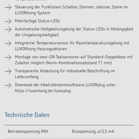
Downloads
Steuerung der Funktionen Schalten, Dimmen, Jalousie, Szene im
LUXORliving-System
Videos
Mehrfarbige Status-LEDs
Automatische Helligkeitsregelung der Status-LEDs in Abhängigkeit
Zubehör
der Umgebungshelligkeit
Integrierter Temperatursensor für Raumtemperaturregelung mit
LUXORliving Heizungsaktoren
Montage von zwei iON Tastsensoren auf Standard-Doppeldose mit
Zubehör möglich (Norm-Kombinationsabstand 71 mm)
Transparente Abdeckung für individuelle Beschriftung im
Lieferumfang
Download der Inbetriebnahmesoftware LUXORplug unter
https://luxorliving.de/luxorplug
Technische Daten
Betriebsspannung KNX
Busspannung, ≤12,5 mA