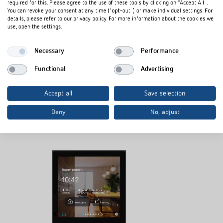
required for this. Please agree to the use of these tools by clicking on "Accept All".
erklärt Tino Schlaich, Produktmanager bei Theben.
„Mit iONprime
You can revoke your consent at any time ("opt-out") or make individual settings. For
entsteht ein Bedienkonzept, das sich nahtlos in die Architektur
details, please refer to our privacy policy. For more information about the cookies we
einfügt und Technik zu einem sichtbaren Teil des Raums werden
use, open the settings.
lässt.“
Necessary
Performance
Functional
Advertising
Accept all
Save selection
Deny
No, adjust
iONprime Grundgeräte