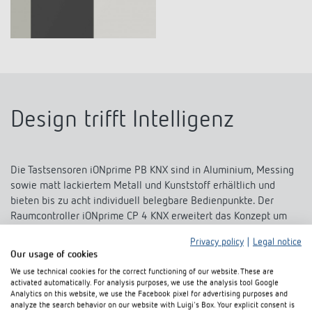
Design trifft Intelligenz
Die Tastsensoren iONprime PB KNX sind in Aluminium, Messing
sowie matt lackiertem Metall und Kunststoff erhältlich und
bieten bis zu acht individuell belegbare Bedienpunkte. Der
Raumcontroller iONprime CP 4 KNX erweitert das Konzept um
eine visuelle Ebene. Mit seinem 4-Zoll-Touchdisplay ermöglicht
Privacy policy
|
Legal notice
er die intuitive Steuerung und Anzeige von bis zu 48 Funktionen,
Our usage of cookies
von Licht und Klima bis zur Szenensteuerung.
We use technical cookies for the correct functioning of our website. These are
activated automatically. For analysis purposes, we use the analysis tool Google
„Das Zusammenspiel aus Material, Form und Funktion erzeugt
Analytics on this website, we use the Facebook pixel for advertising purposes and
ein hochwertiges Erlebnis. Optisch, haptisch und technisch“,
analyze the search behavior on our website with Luigi's Box. Your explicit consent is