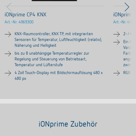
iONprime CP4 KNX
iONprime
Art.-Nr.
4969300
Art.-Nr.
4969
KNX-Raumcontroller, KNX TP, mit integrierten
2-/4-/
Sensoren für Temperatur, Luftfeuchtigkeit (relativ),
Ein Gru
Näherung und Helligkeit
Variant
bis zu 8 unabhängige Temperaturregler zur
Farben 
Regelung und Steuerung von Betriebsart,
angene
Temperatur und Lüfterstufe
zwingen
4 Zoll Touch-Display mit Bildschirmauflösung 480 x
RGB-LE
480 px
iONprime Zubehör