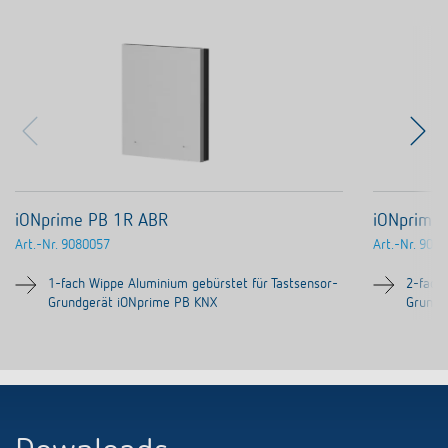
iONprime PB 1R ABR
iONprime
Art.-Nr.
9080057
Art.-Nr.
9080
1-fach Wippe Aluminium gebürstet für Tastsensor-
2-fach
Grundgerät iONprime PB KNX
Grundg