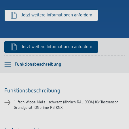
Anfahrt
Jetzt weitere Informationen anfordern
Jetzt weitere Informationen anfordern
Bitte auswählen
Funktionsbeschreibung
Funktionsbeschreibung
Funktionsbeschreibung
Downloads
1-fach Wippe Metall schwarz (ähnlich RAL 9004) für Tastsensor-
Grundgerät iONprime PB KNX