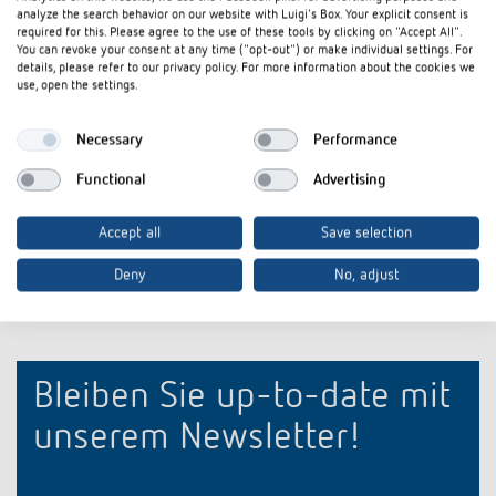
Datenblatt
PDF
iONprime PB 1R MBK (239,7 kB)
analyze the search behavior on our website with Luigi's Box. Your explicit consent is
required for this. Please agree to the use of these tools by clicking on "Accept All".
iONprime Tastsensor und Raumcontroller: Für
You can revoke your consent at any time ("opt-out") or make individual settings. For
Flyer
PDF
Räume, die mitdenken (3,9 MB)
details, please refer to our privacy policy. For more information about the cookies we
use, open the settings.
Steckbrief iONprime Tastsensor und
Steckbrief
PDF
Raumcontroller: Für Räume, die mitdenken
Necessary
Performance
(3,1 MB)
Functional
Advertising
In den Dokumentenkorb
Accept all
Save selection
Deny
No, adjust
Bleiben Sie up-to-date mit
unserem Newsletter!