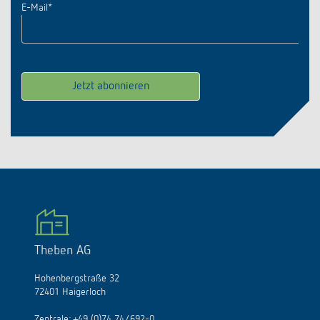
E-Mail
*
Theben AG
Hohenbergstraße 32
72401 Haigerloch
Zentrale:
+49 (0)74 74/692-0