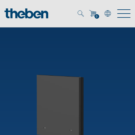
0
Mein Account
Merkzettel (
0
)
Produkte
OEM
Energy Manager
Lösungen
KNX
OEM-Lösungen
Smart Home
Service
Ansprechpartner OEM
Zeit- und Lichtsteuerung
DALI
OEM-Referenzen
Unternehmen
DALI-2 Lichtsteuerung
Downloads
Präsenzmelder & Bewegungsmelder