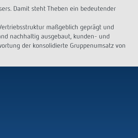
Sensorik
LUXORplay
sers. Damit steht Theben ein bedeutender
540 Series
Mehr anzeigen
Historie
Vertriebsstruktur maßgeblich geprägt und
land nachhaltig ausgebaut, kunden- und
100 Jahre Theben
twortung der konsolidierte Gruppenumsatz von
Unternehmensfilm
Jubiläumsbuch „100 Jahre Building
Automation“
Postkarten
Mehr anzeigen