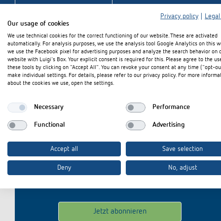
Mehr anzeigen
Privacy policy
|
Legal
Our usage of cookies
We use technical cookies for the correct functioning of our website. These are activated
automatically. For analysis purposes, we use the analysis tool Google Analytics on this w
we use the Facebook pixel for advertising purposes and analyze the search behavior on 
website with Luigi's Box. Your explicit consent is required for this. Please agree to the us
these tools by clicking on "Accept All". You can revoke your consent at any time ("opt-ou
make individual settings. For details, please refer to our privacy policy. For more informa
about the cookies we use, open the settings.
Necessary
Performance
Bleiben Sie u
Functional
Advertising
Accept all
Save selection
E-Mail
*
Deny
No, adjust