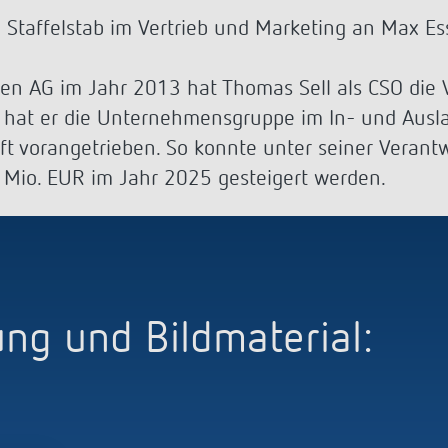
a D
immen
Treppenlicht-Zeitschalter
Analoge Uhrenthermostate
nzeigen
 Staffelstab im Vertrieb und Marketing an Max Es
a S
dungen
Dimmer
FAQ
nzeigen
nzeigen
Mehr anzeigen
ment
Design
ben AG im Jahr 2013 hat Thomas Sell als CSO die 
nt hat er die Unternehmensgruppe im In- und Aus
rresheim
ft vorangetrieben. So konnte unter seiner Veran
 Mio. EUR im Jahr 2025 gesteigert werden.
& Funktionen
ateure & Solarteure
spartner
versorger & Netzbetreiber
nzeigen
g und Bildmaterial: