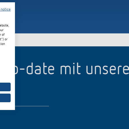
 notice
ebsite,
our
e of
t") or
tion
p-to-date mit unser