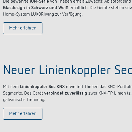
Die bewährte
iON-Serie
von Theben erhält Zuwachs: Ab sofort sind
Glasdesign in Schwarz und Weiß
erhältlich. Die Geräte stehen s
Home-System LUXORliving zur Verfügung.
Mehr erfahren
Neuer Linienkoppler Se
Mit dem
Linienkoppler Sec KNX
erweitert Theben das KNX-Portfolio
Segmente. Das Gerät
verbindet zuverlässig
zwei KNX-TP Linien (z. 
galvanische Trennung.
Mehr erfahren