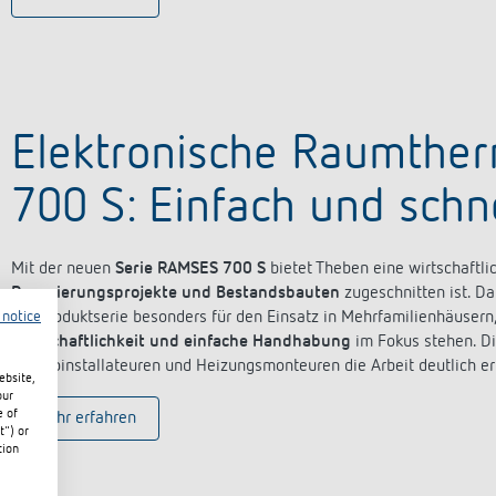
Elektronische Raumthe
700 S: Einfach und schnel
Mit der neuen
Serie RAMSES 700 S
bietet Theben eine wirtschaftl
Renovierungsprojekte und Bestandsbauten
zugeschnitten ist. D
 notice
die Produktserie besonders für den Einsatz in Mehrfamilienhäuser
Wirtschaftlichkeit und einfache Handhabung
im Fokus stehen. Di
Elektroinstallateuren und Heizungsmonteuren die Arbeit deutlich erl
ebsite,
our
e of
Mehr erfahren
t") or
tion