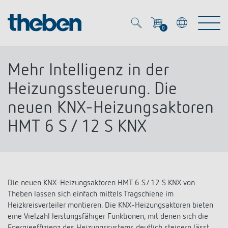
0
Mein Account
Merkzettel (
0
)
Mehr Intelligenz in der
Produkte
Heizungssteuerung. Die
neuen KNX-Heizungsaktoren
OEM
Energy Manager
HMT 6 S / 12 S KNX
Lösungen
KNX
OEM-Lösungen
Smart Home
Service
Ansprechpartner OEM
Zeit- und Lichtsteuerung
Die neuen KNX-Heizungsaktoren HMT 6 S/ 12 S KNX von
Theben lassen sich einfach mittels Tragschiene im
DALI
OEM-Referenzen
Heizkreisverteiler montieren. Die KNX-Heizungsaktoren bieten
Unternehmen
DALI-2 Lichtsteuerung
Downloads
eine Vielzahl leistungsfähiger Funktionen, mit denen sich die
Präsenzmelder & Bewegungsmelder