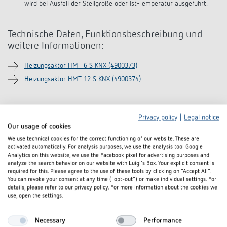
wird bei Ausfall der Stellgröße oder Ist-Temperatur ausgeführt.
Technische Daten, Funktionsbeschreibung und
weitere Informationen:
Heizungsaktor HMT 6 S KNX (4900373)
Heizungsaktor HMT 12 S KNX (4900374)
Privacy policy
|
Legal notice
Our usage of cookies
We use technical cookies for the correct functioning of our website. These are
Download Produktneuheiten 2018:
activated automatically. For analysis purposes, we use the analysis tool Google
Analytics on this website, we use the Facebook pixel for advertising purposes and
analyze the search behavior on our website with Luigi's Box. Your explicit consent is
required for this. Please agree to the use of these tools by clicking on "Accept All".
You can revoke your consent at any time ("opt-out") or make individual settings. For
details, please refer to our privacy policy. For more information about the cookies we
Produktneuheiten Frühjahr 2018 (1,3 MB)
use, open the settings.
Necessary
Performance