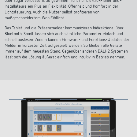
oder sogar verbessern. So gewinnen nicht nur Elektro-Planer und -
KNX-Systeme
Karriere
Installateure ein Plus an Flexibilität, Offenheit und Komfort in der
Kataloge und Prospekte
Theben AG
LED-Leuchten
Lichtsteuerung. Auch die Nutzer selbst profitieren von
maßgeschneidertem Wohlfühllicht.
KNX Smart Home System LUXORliving
Katalogbestellung
Kontakt
News
Zeit- und Lichtsteuerung
Das Tablet und die Präsenzmelder kommunizieren bidirektional über
Karriere bei Theben
Präsenzmelder und Bewegungsmelder
Bluetooth. Somit lassen sich auch sämtliche Parameter einfach und
Seminare und Online-Trainings
schnell auslesen. Zudem können Firmware- und Funktions-Updates der
Messe
Klimaregelung
Produktfinder
Melder in kürzester Zeit aufgespielt werden. So bleiben alle Geräte
Technischer Support
LED Beleuchtung
immer auf dem neuesten Stand. Gegenüber anderen DALI-2 Systemen
Fachpresse
Kooperationen
lässt sich die Lösung äußerst einfach und intuitiv in Betrieb nehmen.
Zubehör
Downloads
Ansprechpartner
Klimaregelung
Konformitätserklärungen
Nachhaltigkeit
Smart Energy
Vertrieb Deutschland
Apps
BIM-Portal
Engagement
LUXORliving
Vertrieb Weltweit
Referenzen
Design
Ansprechpartner OEM
HEMS
Historie
Anfrageformular