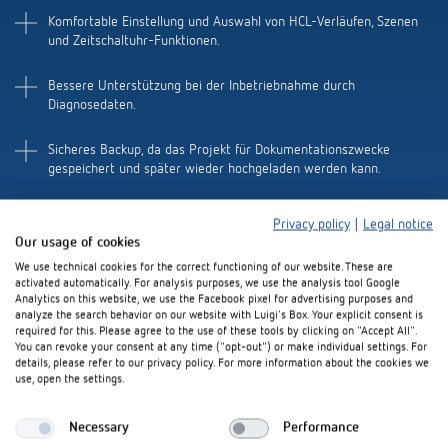
Komfortable Einstellung und Auswahl von HCL-Verläufen, Szenen
und Zeitschaltuhr-Funktionen.
Bessere Unterstützung bei der Inbetriebnahme durch
Diagnosedaten.
Sicheres Backup, da das Projekt für Dokumentationszwecke
gespeichert und später wieder hochgeladen werden kann.
Privacy policy
|
Legal notice
Our usage of cookies
Zum Google Play Store
We use technical cookies for the correct functioning of our website. These are
activated automatically. For analysis purposes, we use the analysis tool Google
Analytics on this website, we use the Facebook pixel for advertising purposes and
Zum App Store
analyze the search behavior on our website with Luigi's Box. Your explicit consent is
required for this. Please agree to the use of these tools by clicking on "Accept All".
You can revoke your consent at any time ("opt-out") or make individual settings. For
details, please refer to our privacy policy. For more information about the cookies we
Zur DALI-2 Room Solution
use, open the settings.
Necessary
Performance