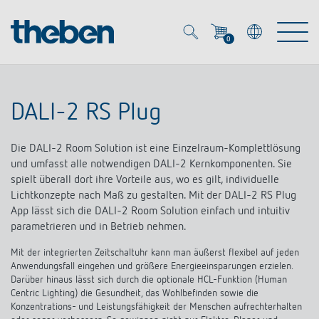
0
Mein Account
Merkzettel (
0
)
DALI-2 RS Plug
Produkte
Die DALI-2 Room Solution ist eine Einzelraum-Komplettlösung
OEM
und umfasst alle notwendigen DALI-2 Kernkomponenten. Sie
Energy Manager
spielt überall dort ihre Vorteile aus, wo es gilt, individuelle
Lichtkonzepte nach Maß zu gestalten.
Mit der DALI-2 RS Plug
Lösungen
KNX
App lässt sich die DALI-2 Room Solution einfach und intuitiv
OEM-Lösungen
parametrieren und in Betrieb nehmen.
Smart Home
Service
Ansprechpartner OEM
Mit der integrierten Zeitschaltuhr kann man äußerst flexibel auf jeden
Zeit- und Lichtsteuerung
Anwendungsfall eingehen und größere Energieeinsparungen erzielen.
DALI
Darüber hinaus lässt sich durch die optionale HCL-Funktion (Human
OEM-Referenzen
Unternehmen
DALI-2 Lichtsteuerung
Centric Lighting) die Gesundheit, das Wohlbefinden sowie die
Downloads
Konzentrations- und Leistungsfähigkeit der Menschen aufrechterhalten
Präsenzmelder & Bewegungsmelder