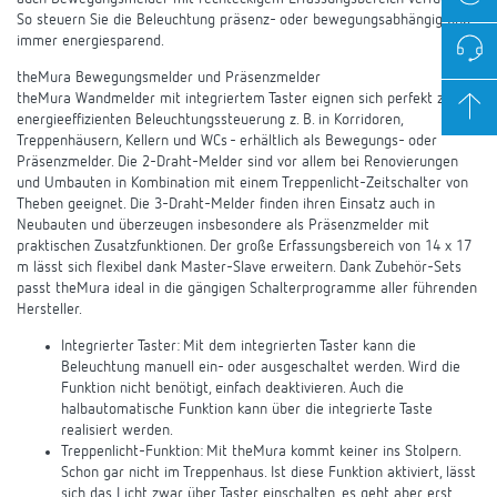
So steuern Sie die Beleuchtung präsenz- oder bewegungsabhängig und
immer energiesparend.
theMura Bewegungsmelder und Präsenzmelder
theMura Wandmelder mit integriertem Taster eignen sich perfekt zur
energieeffizienten Beleuchtungssteuerung z. B. in Korridoren,
Treppenhäusern, Kellern und WCs - erhältlich als Bewegungs- oder
Präsenzmelder. Die 2-Draht-Melder sind vor allem bei Renovierungen
und Umbauten in Kombination mit einem Treppenlicht-Zeitschalter von
Theben geeignet. Die 3-Draht-Melder finden ihren Einsatz auch in
Neubauten und überzeugen insbesondere als Präsenzmelder mit
praktischen Zusatzfunktionen. Der große Erfassungsbereich von 14 x 17
m lässt sich flexibel dank Master-Slave erweitern. Dank Zubehör-Sets
passt theMura ideal in die gängigen Schalterprogramme aller führenden
Hersteller.
Integrierter Taster: Mit dem integrierten Taster kann die
Beleuchtung manuell ein- oder ausgeschaltet werden. Wird die
Funktion nicht benötigt, einfach deaktivieren. Auch die
halbautomatische Funktion kann über die integrierte Taste
realisiert werden.
Treppenlicht-Funktion: Mit theMura kommt keiner ins Stolpern.
Schon gar nicht im Treppenhaus. Ist diese Funktion aktiviert, lässt
sich das Licht zwar über Taster einschalten, es geht aber erst