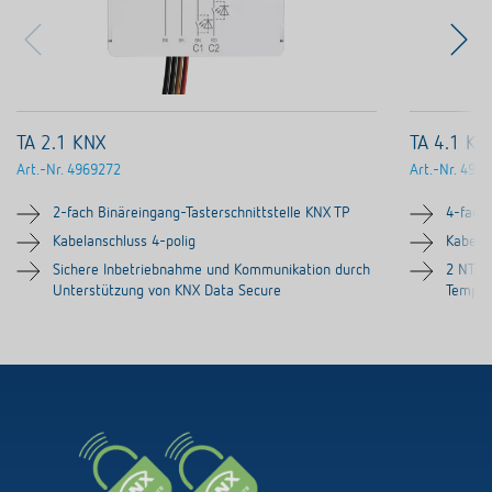
TA 2.1 KNX
TA 4.1 KN
Art.-Nr.
4969272
Art.-Nr.
4969
2-fach Binäreingang-Tasterschnittstelle KNX TP
4-fach 
Kabelanschluss 4-polig
Kabelan
Sichere Inbetriebnahme und Kommunikation durch
2 NTC 
Unterstützung von KNX Data Secure
Temper