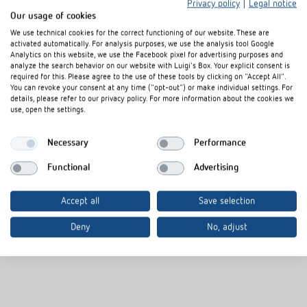
Privacy policy
|
Legal notice
Our usage of cookies
We use technical cookies for the correct functioning of our website. These are
activated automatically. For analysis purposes, we use the analysis tool Google
Analytics on this website, we use the Facebook pixel for advertising purposes and
analyze the search behavior on our website with Luigi's Box. Your explicit consent is
required for this. Please agree to the use of these tools by clicking on "Accept All".
You can revoke your consent at any time ("opt-out") or make individual settings. For
Binäreingang-
details, please refer to our privacy policy. For more information about the cookies we
use, open the settings.
Tasterschnittstelle
Necessary
Performance
LUXORliving
Functional
Advertising
Die neuen Tasterschnittstellen sind auch für das Smart Home-
Accept all
Save selection
System LUXORliving verfügbar. Lieferbar ab November 2024.
Deny
No, adjust