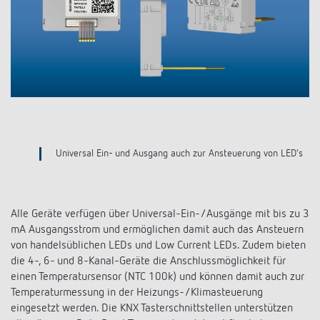
KNX-Systeme
Karriere
Kataloge und Prospekte
Theben AG
LED-Leuchten
KNX Smart Home System LUXORliving
Katalogbestellung
Kontakt
News
Zeit- und Lichtsteuerung
Karriere bei Theben
Präsenzmelder und Bewegungsmelder
Seminare und Online-Trainings
Messe
Klimaregelung
Produktfinder
Technischer Support
LED Beleuchtung
Fachpresse
Kooperationen
Zubehör
Downloads
Ansprechpartner
Klimaregelung
t
Universal Ein- und Ausgang auch zur Ansteuerung von
LED‘s
Konformitätserklärungen
Nachhaltigkeit
Smart Energy
Vertrieb Deutschland
Apps
BIM-Portal
Engagement
LUXORliving
Alle Geräte verfügen über Universal-Ein-/Ausgänge mit bis zu 3
Vertrieb Weltweit
Referenzen
mA Ausgangsstrom und ermöglichen damit auch das Ansteuern
Design
von handelsüblichen LEDs und Low Current LEDs. Zudem bieten
Ansprechpartner OEM
HEMS
die 4-, 6- und 8-Kanal-Geräte die Anschlussmöglichkeit für
Historie
einen Temperatursensor (NTC 100k) und können damit auch zur
Anfrageformular
Temperaturmessung in der Heizungs-/Klimasteuerung
eingesetzt werden. Die KNX Tasterschnittstellen unterstützen