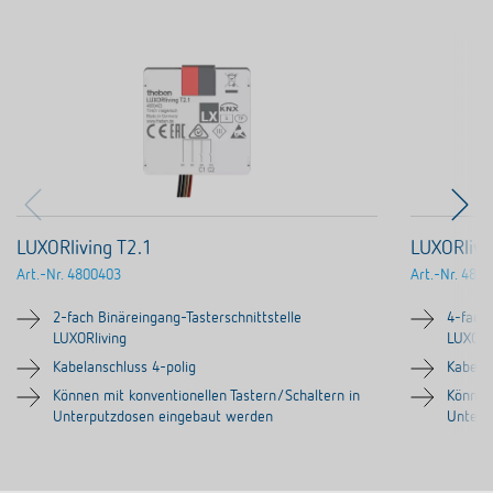
LUXORliving T2.1
LUXORlivi
Art.-Nr.
4800403
Art.-Nr.
4800
2-fach Binäreingang-Tasterschnittstelle
4-fach 
LUXORliving
LUXORl
Kabelanschluss 4-polig
Kabelan
Können mit konventionellen Tastern/Schaltern in
Können 
Unterputzdosen eingebaut werden
Unterp