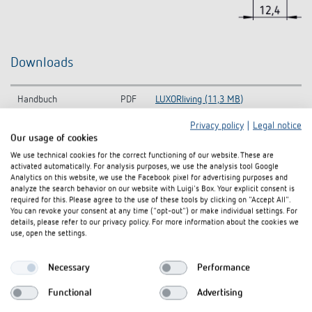
Downloads
Handbuch
PDF
LUXORliving (11,3 MB)
Privacy policy
|
Legal notice
KNX-
LUXORliving DE-KNX-Database (all
ZIP
Our usage of cookies
Gesamtdatenbank
products) (3,5 MB)
We use technical cookies for the correct functioning of our website. These are
activated automatically. For analysis purposes, we use the analysis tool Google
CAD-Symbol
ZIP
LUXORliving (5,6 MB)
Analytics on this website, we use the Facebook pixel for advertising purposes and
analyze the search behavior on our website with Luigi's Box. Your explicit consent is
Bedienungsanleitung LXliving T-
required for this. Please agree to the use of these tools by clicking on "Accept All".
Bedienungsanleitung
PDF
Operating instructions (2,0 MB)
You can revoke your consent at any time ("opt-out") or make individual settings. For
details, please refer to our privacy policy. For more information about the cookies we
use, open the settings.
LUXORliving T2.1-
Ausschreibungstext
DOCX
Ausschreibungstext (27,4 kB)
Necessary
Performance
Information Notice EU
LUXORliving T2.1-Information
PDF
Data Act
Notice EU Data Act (59,1 kB)
Functional
Advertising