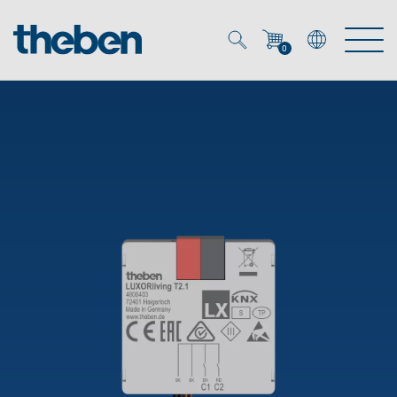
0
Mein Account
Merkzettel (
0
)
Produkte
OEM
Energy Manager
Lösungen
KNX
OEM-Lösungen
Smart Home
Service
Ansprechpartner OEM
Zeit- und Lichtsteuerung
DALI
OEM-Referenzen
Unternehmen
DALI-2 Lichtsteuerung
Downloads
Präsenzmelder & Bewegungsmelder