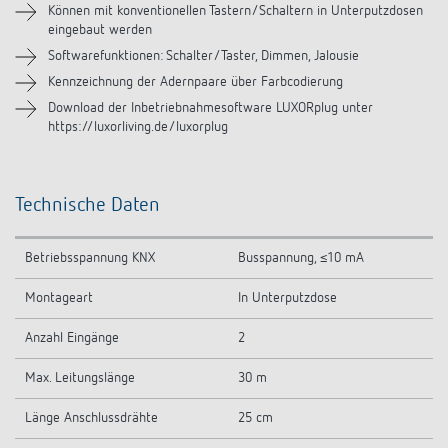
Können mit konventionellen Tastern/Schaltern in Unterputzdosen
eingebaut werden
Videos
Softwarefunktionen: Schalter/Taster, Dimmen, Jalousie
Kennzeichnung der Adernpaare über Farbcodierung
Download der Inbetriebnahmesoftware LUXORplug unter
https://luxorliving.de/luxorplug
Technische Daten
Betriebsspannung KNX
Busspannung, ≤10 mA
Montageart
In Unterputzdose
Anzahl Eingänge
2
Max. Leitungslänge
30 m
Länge Anschlussdrähte
25 cm