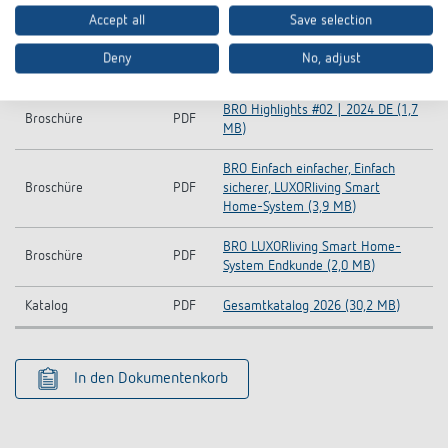
CE
LUXORliving T2.1-CE declaration of
PDF
Accept all
Save selection
Konformitätserklärung
conformity (236,9 kB)
Deny
No, adjust
Datenblatt
PDF
LUXORliving T2.1 (280,9 kB)
BRO Highlights #02 | 2024 DE (1,7
Broschüre
PDF
MB)
BRO Einfach einfacher, Einfach
Broschüre
PDF
sicherer, LUXORliving Smart
Home-System (3,9 MB)
BRO LUXORliving Smart Home-
Broschüre
PDF
System Endkunde (2,0 MB)
Katalog
PDF
Gesamtkatalog 2026 (30,2 MB)
In den Dokumentenkorb