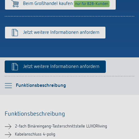
Anfahrt
Beim Großhandel kaufen
nur für B2B-Kunden
Jetzt weitere Informationen anfordern
Jetzt weitere Informationen anfordern
Bitte auswählen
Funktionsbeschreibung
Funktionsbeschreibung
Funktionsbeschreibung
Technische Informationen
2-fach Binäreingang-Tasterschnittstelle LUXORliving
Downloads
Kabelanschluss 4-polig