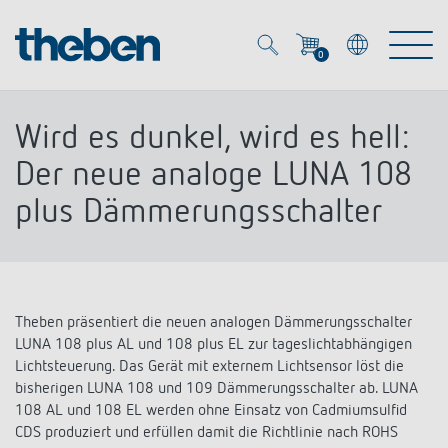
0
Mein Account
Merkzettel (
0
)
Wird es dunkel, wird es hell:
Produkte
Der neue analoge LUNA 108
plus Dämmerungsschalter
OEM
Energy Manager
Lösungen
KNX
OEM-Lösungen
Theben präsentiert die neuen analogen Dämmerungsschalter
Smart Home
Service
LUNA 108 plus AL und 108 plus EL zur tageslichtabhängigen
Ansprechpartner OEM
Zeit- und Lichtsteuerung
Lichtsteuerung. Das Gerät mit externem Lichtsensor löst die
DALI
bisherigen LUNA 108 und 109 Dämmerungsschalter ab. LUNA
OEM-Referenzen
Unternehmen
DALI-2 Lichtsteuerung
108 AL und 108 EL werden ohne Einsatz von Cadmiumsulfid
Downloads
CDS produziert und erfüllen damit die Richtlinie nach ROHS
Präsenzmelder & Bewegungsmelder