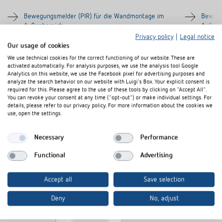
Bewegungsmelder (PIR) für die Wandmontage im
Bewegu
Außenbereich
Außenb
Privacy policy
|
Legal notice
Erfassungsbereich 180°, 14 m bei 2,5 m
Erfass
Our usage of cookies
Montagehöhe
Monta
We use technical cookies for the correct functioning of our website. These are
Erfassungsbereich digital per App über Bluetooth
Erfassu
activated automatically. For analysis purposes, we use the analysis tool Google
einstellbar, keine mechanische Justierung nötig
einstel
Analytics on this website, we use the Facebook pixel for advertising purposes and
analyze the search behavior on our website with Luigi's Box. Your explicit consent is
required for this. Please agree to the use of these tools by clicking on "Accept All".
You can revoke your consent at any time ("opt-out") or make individual settings. For
details, please refer to our privacy policy. For more information about the cookies we
use, open the settings.
Necessary
Performance
Zubehör
Functional
Advertising
Accept all
Save selection
Deny
No, adjust