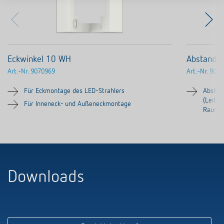
Eckwinkel 10 WH
Abstands
Art.-Nr.
9070969
Art.-Nr.
9070
Für Eckmontage des LED-Strahlers
Abstand
(Leitun
Für Inneneck- und Außeneckmontage
Raum f
Downloads