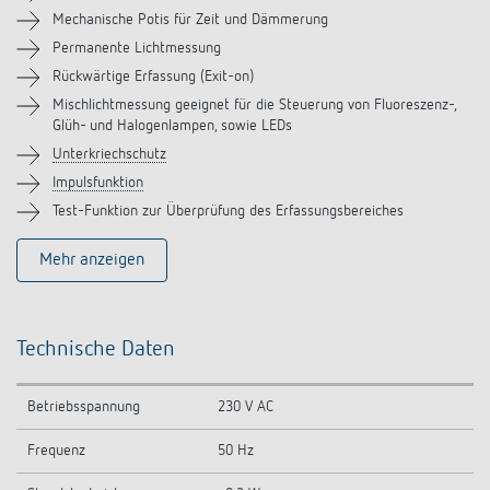
Zubehör
Mechanische Potis für Zeit und Dämmerung
Permanente Lichtmessung
Ähnliche Produkte
Rückwärtige Erfassung (Exit-on)
Mischlichtmessung geeignet für die Steuerung von Fluoreszenz-,
Glüh- und Halogenlampen, sowie LEDs
Unterkriechschutz
Impulsfunktion
Test-Funktion zur Überprüfung des Erfassungsbereiches
Mehr anzeigen
Technische Daten
Betriebsspannung
230 V AC
Frequenz
50 Hz