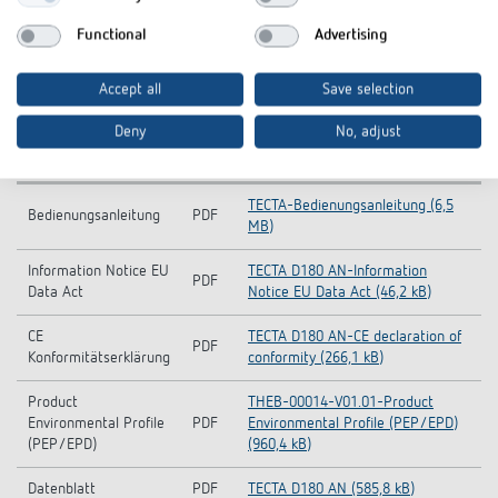
Functional
Advertising
Accept all
Save selection
Deny
No, adjust
Downloads
TECTA-Bedienungsanleitung (6,5
Bedienungsanleitung
PDF
MB)
Information Notice EU
TECTA D180 AN-Information
PDF
Data Act
Notice EU Data Act (46,2 kB)
CE
TECTA D180 AN-CE declaration of
PDF
Konformitätserklärung
conformity (266,1 kB)
Product
THEB-00014-V01.01-Product
Environmental Profile
PDF
Environmental Profile (PEP/EPD)
(PEP/EPD)
(960,4 kB)
Datenblatt
PDF
TECTA D180 AN (585,8 kB)