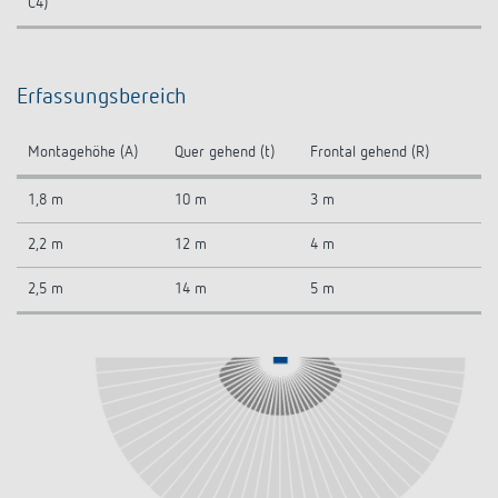
C4)
Erfassungsbereich
Montagehöhe (A)
Quer gehend (t)
Frontal gehend (R)
1,8 m
10 m
3 m
2,2 m
12 m
4 m
2,5 m
14 m
5 m