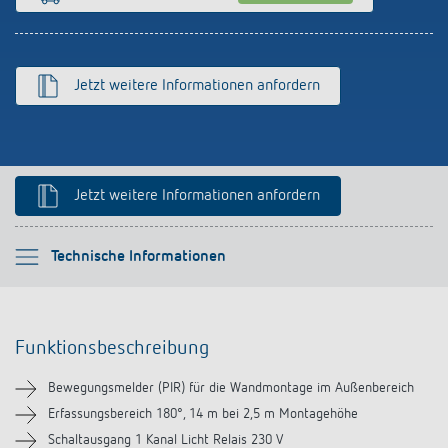
Anfahrt
Jetzt weitere Informationen anfordern
Jetzt weitere Informationen anfordern
Bitte auswählen
Technische Informationen
Funktionsbeschreibung
Funktionsbeschreibung
Technische Informationen
Bewegungsmelder (PIR) für die Wandmontage im Außenbereich
Downloads
Erfassungsbereich 180°, 14 m bei 2,5 m Montagehöhe
Schaltausgang 1 Kanal Licht Relais 230 V