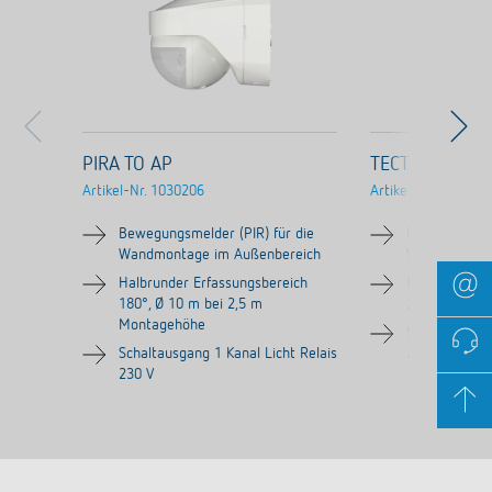
PIRA TO AP
TECTA D180 
Artikel-Nr.
1030206
Artikel-Nr.
101010
Bewegungsmelder (PIR) für die
Bewegungsmel
Wandmontage im Außenbereich
Wandmontage
Halbrunder Erfassungsbereich
Erfassungsber
180°, Ø 10 m bei 2,5 m
2,5 m Monta
Montagehöhe
Schaltausgang
Schaltausgang 1 Kanal Licht Relais
230 V
230 V