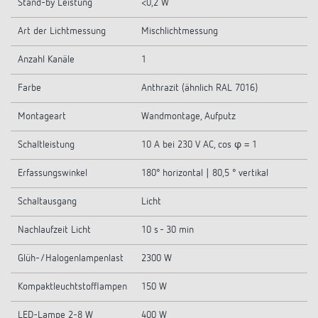
Stand-by Leistung
<0,2 W
Art der Lichtmessung
Mischlichtmessung
Anzahl Kanäle
1
Farbe
Anthrazit (ähnlich RAL 7016)
Montageart
Wandmontage, Aufputz
Schaltleistung
10 A bei 230 V AC, cos φ = 1
Erfassungswinkel
180° horizontal | 80,5 ° vertikal
Schaltausgang
Licht
Nachlaufzeit Licht
10 s - 30 min
Glüh-/Halogenlampenlast
2300 W
Kompaktleuchtstofflampen
150 W
LED-Lampe 2-8 W
400 W