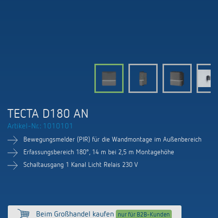
KNX-Systeme
Karriere
Kataloge und Prospekte
Theben AG
LED-Leuchten
KNX Smart Home System LUXORliving
Katalogbestellung
Kontakt
News
Zeit- und Lichtsteuerung
Karriere bei Theben
Präsenzmelder und Bewegungsmelder
Seminare und Online-Trainings
Messe
Klimaregelung
Produktfinder
Technischer Support
LED Beleuchtung
Fachpresse
Kooperationen
Zubehör
Downloads
Ansprechpartner
Klimaregelung
Konformitätserklärungen
TECTA D180 AN
Nachhaltigkeit
Smart Energy
Vertrieb Deutschland
Artikel-Nr.: 1010101
Apps
BIM-Portal
Engagement
Bewegungsmelder (PIR) für die Wandmontage im Außenbereich
LUXORliving
Vertrieb Weltweit
Referenzen
Erfassungsbereich 180°, 14 m bei 2,5 m Montagehöhe
Design
Schaltausgang 1 Kanal Licht Relais 230 V
Ansprechpartner OEM
HEMS
Historie
Anfrageformular
Beim Großhandel kaufen
nur für B2B-Kunden