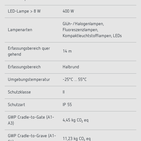
LED-Lampe > 8 W
400 W
Glüh-/Halogenlampen,
Lampenarten
Fluoreszenzlampen,
Kompaktleuchtstofflampen, LEDs
Erfassungsbereich quer
14 m
gehend
Erfassungsbereich
Halbrund
Umgebungstemperatur
-25°C ... 55°C
Schutzklasse
II
Schutzart
IP 55
GWP Cradle-to-Gate (A1-
4,45 kg CO₂ eq
A3)
GWP Cradle-to-Grave (A1-
11,23 kg CO₂ eq