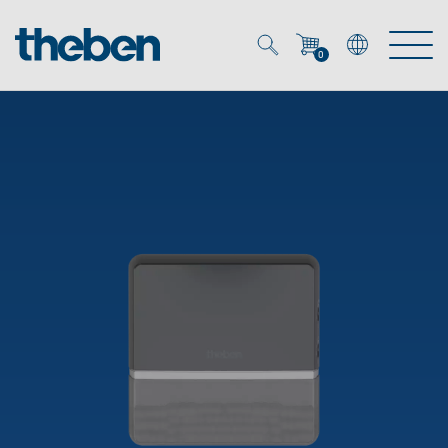
0
Mein Account
Merkzettel (
0
)
Produkte
OEM
Energy Manager
Lösungen
KNX
OEM-Lösungen
Smart Home
Service
Ansprechpartner OEM
Zeit- und Lichtsteuerung
DALI
OEM-Referenzen
Unternehmen
DALI-2 Lichtsteuerung
Downloads
Präsenzmelder & Bewegungsmelder