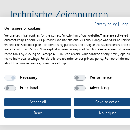
Technische Zeichnungen
Privacy policy
|
Legal
Our usage of cookies
We use technical cookies for the correct functioning of our website. These are activated
automatically. For analysis purposes, we use the analysis tool Google Analytics on this w
we use the Facebook pixel for advertising purposes and analyze the search behavior on 
website with Luigi's Box. Your explicit consent is required for this. Please agree to the us
these tools by clicking on "Accept All". You can revoke your consent at any time ("opt-ou
make individual settings. For details, please refer to our privacy policy. For more informa
about the cookies we use, open the settings.
Necessary
Performance
Functional
Advertising
Accept all
Save selection
Deny
No, adjust