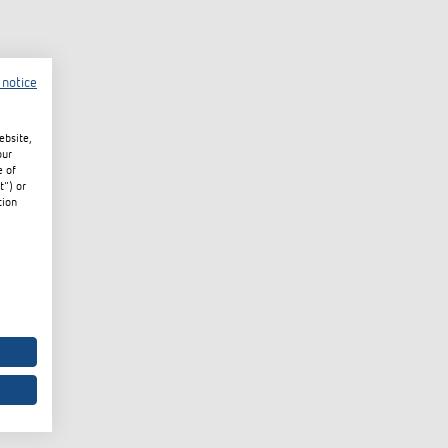
 notice
ebsite,
our
e of
t") or
tion