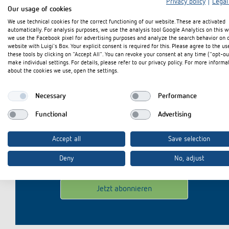
Privacy policy
|
Legal
Mehr anzeigen
Our usage of cookies
We use technical cookies for the correct functioning of our website. These are activated
automatically. For analysis purposes, we use the analysis tool Google Analytics on this w
we use the Facebook pixel for advertising purposes and analyze the search behavior on 
website with Luigi's Box. Your explicit consent is required for this. Please agree to the us
these tools by clicking on "Accept All". You can revoke your consent at any time ("opt-ou
make individual settings. For details, please refer to our privacy policy. For more informa
about the cookies we use, open the settings.
Bleiben Sie u
Necessary
Performance
Functional
Advertising
E-Mail
*
Accept all
Save selection
Deny
No, adjust