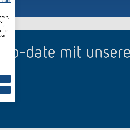
 notice
ebsite,
our
e of
t") or
tion
p-to-date mit unser