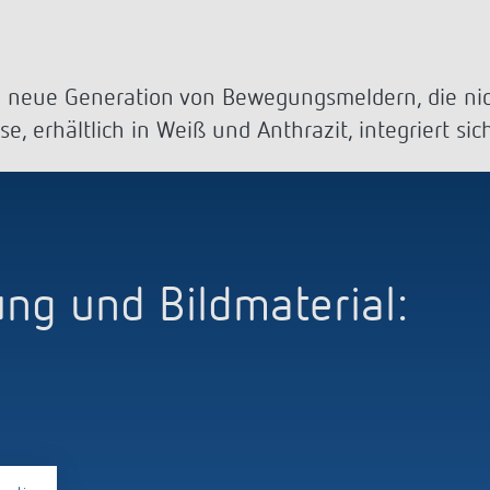
a D
immen
Treppenlicht-Zeitschalter
Analoge Uhrenthermostate
nzeigen
a S
dungen
Dimmer
FAQ
nzeigen
nzeigen
Mehr anzeigen
ment
Design
e neue Generation von Bewegungsmeldern, die nic
, erhältlich in Weiß und Anthrazit, integriert si
rresheim
& Funktionen
ateure & Solarteure
spartner
g und Bildmaterial:
versorger & Netzbetreiber
nzeigen