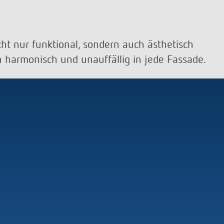
Sensorik
LUXORplay
540 Series
Mehr anzeigen
Historie
ht nur funktional, sondern auch ästhetisch
ch harmonisch und unauffällig in jede Fassade.
100 Jahre Theben
Unternehmensfilm
Jubiläumsbuch „100 Jahre Building
Automation“
Postkarten
Mehr anzeigen