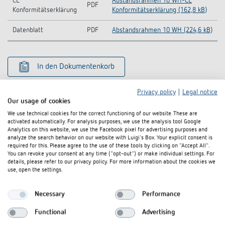
CE
Abstandsrahmen 10 WH-CE
PDF
Konformitätserklärung
Konformitätserklärung (162,8 kB)
Datenblatt
PDF
Abstandsrahmen 10 WH (224,6 kB)
In den Dokumentenkorb
Privacy policy
|
Legal notice
Our usage of cookies
We use technical cookies for the correct functioning of our website. These are
activated automatically. For analysis purposes, we use the analysis tool Google
Analytics on this website, we use the Facebook pixel for advertising purposes and
analyze the search behavior on our website with Luigi's Box. Your explicit consent is
Ähnliche Produkte
required for this. Please agree to the use of these tools by clicking on "Accept All".
You can revoke your consent at any time ("opt-out") or make individual settings. For
details, please refer to our privacy policy. For more information about the cookies we
use, open the settings.
Necessary
Performance
Functional
Advertising