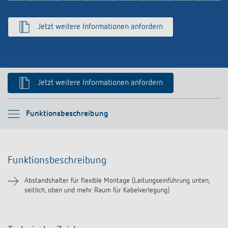
Anfahrt
Jetzt weitere Informationen anfordern
Jetzt weitere Informationen anfordern
Bitte auswählen
Funktionsbeschreibung
Funktionsbeschreibung
Funktionsbeschreibung
Downloads
Abstandshalter für flexible Montage (Leitungseinführung unten,
seitlich, oben und mehr Raum für Kabelverlegung)
Ähnliche Produkte