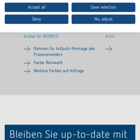
Accept all
Save selection
Deny
No, adjust
AP-Rahmen 100A WH
AP-Rahmen LU
Artikel-Nr.
9070819
Artikel-Nr.
907098
Rahmen für Aufputz-Montage des
Rahmen für 
Präsenzmelders
Bewegungsme
Farbe: Reinweiß
Weitere Farben auf Anfrage
Bleiben Sie up-to-date mit