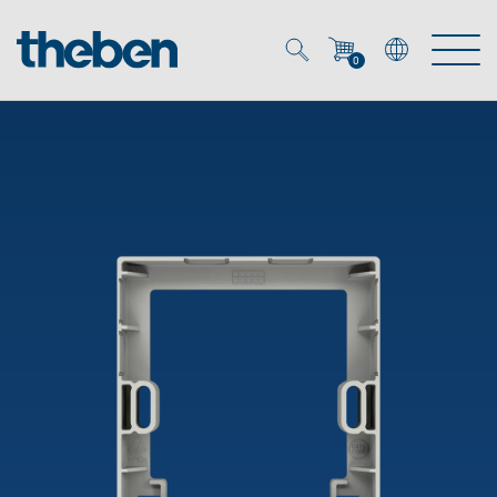
0
Mein Account
Merkzettel (
0
)
Produkte
OEM
Energy Manager
Lösungen
KNX
OEM-Lösungen
Smart Home
Service
Ansprechpartner OEM
Zeit- und Lichtsteuerung
DALI
OEM-Referenzen
Unternehmen
DALI-2 Lichtsteuerung
Downloads
Präsenzmelder & Bewegungsmelder