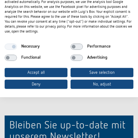
activated automatically. For analysis purposes, we use the analysis tool Google
Analytics on this website, we use the Facebook pixel for advertising purposes and
analyze the search behavior on our website with Luigi's Box. Your explicit consent is
required for this. Please agree to the use of these tools by clicking on "Accept All".
You can revoke your consent at any time ("opt-out") or make individual settings. For
AP-Rahmen LUXA 103-100 U
AP-Rahmen L
details, please refer to our privacy policy. For more information about the cookies we
Artikel-Nr.
9070986
Artikel-Nr.
907050
use, open the settings.
Rahmen für Aufputz-Montage des
Rahmen für 
Necessary
Performance
Bewegungsmelders
Präsenz-/Be
Passend für 
Functional
Advertising
103-200
Accept all
Save selection
Deny
No, adjust
Bleiben Sie up-to-date mit
unserem Newsletter!