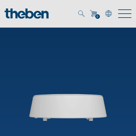
0
Mein Account
Merkzettel (
0
)
Produkte
OEM
Energy Manager
Lösungen
KNX
OEM-Lösungen
Smart Home
Service
Ansprechpartner OEM
Zeit- und Lichtsteuerung
DALI
OEM-Referenzen
Unternehmen
DALI-2 Lichtsteuerung
Downloads
Präsenzmelder & Bewegungsmelder