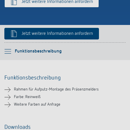
Jetzt weitere Informationen anfordern
Anfahrt
Jetzt weitere Informationen anfordern
Bitte auswählen
Funktionsbeschreibung
Funktionsbeschreibung
Funktionsbeschreibung
Downloads
Rahmen für Aufputz-Montage des Präsenzmelders
Ähnliche Produkte
Farbe: Reinweiß
Weitere Farben auf Anfrage
Downloads