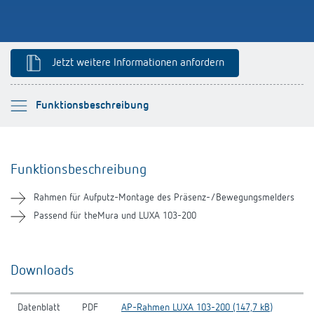
Anfahrt
Jetzt weitere Informationen anfordern
Bitte auswählen
Funktionsbeschreibung
Funktionsbeschreibung
Funktionsbeschreibung
Downloads
Rahmen für Aufputz-Montage des Präsenz-/Bewegungsmelders
Ähnliche Produkte
Passend für theMura und LUXA 103-200
Downloads
Datenblatt
PDF
AP-Rahmen LUXA 103-200 (147,7 kB)