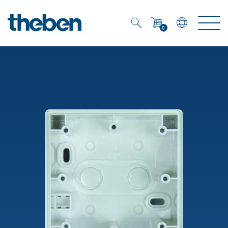
0
Mein Account
Merkzettel (
0
)
Produkte
OEM
Energy Manager
Lösungen
KNX
OEM-Lösungen
Smart Home
Service
Ansprechpartner OEM
Zeit- und Lichtsteuerung
DALI
OEM-Referenzen
Unternehmen
DALI-2 Lichtsteuerung
Downloads
Präsenzmelder & Bewegungsmelder