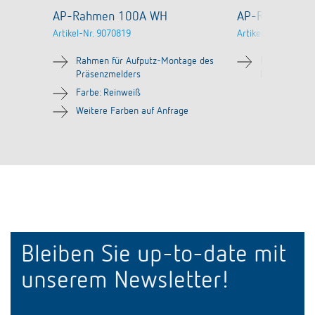
AP-Rahmen 100A WH
AP-Rahmen LU
Artikel-Nr.
9070819
Artikel-Nr.
907098
Rahmen für Aufputz-Montage des
Rahmen für 
Präsenzmelders
Bewegungsme
Farbe: Reinweiß
Weitere Farben auf Anfrage
Bleiben Sie up-to-date mit
unserem Newsletter!