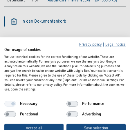
Datenblatt
PDF
Abstandsrahmen theLuxa P BK (303,0 kB)
In den Dokumentenkorb
Privacy policy
|
Legal notice
Our usage of cookies
We use technical cookies for the correct functioning of our website. These are
activated automatically. For analysis purposes, we use the analysis tool Google
Ähnliche Produkte
Analytics on this website, we use the Facebook pixel for advertising purposes and
analyze the search behavior on our website with Luigi's Box. Your explicit consent is
required for this. Please agree to the use of these tools by clicking on "Accept All".
You can revoke your consent at any time ("opt-out") or make individual settings. For
details, please refer to our privacy policy. For more information about the cookies we
use, open the settings.
Necessary
Performance
Functional
Advertising
Accept all
Save selection