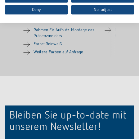
Deny
No, adjust
AP-Rahmen 100A WH
AP-Rahmen LU
Artikel-Nr.
9070819
Artikel-Nr.
907098
Rahmen für Aufputz-Montage des
Rahmen für 
Präsenzmelders
Bewegungsme
Farbe: Reinweiß
Weitere Farben auf Anfrage
Bleiben Sie up-to-date mit
unserem Newsletter!