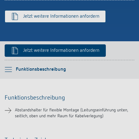
Anfahrt
Jetzt weitere Informationen anfordern
Jetzt weitere Informationen anfordern
Bitte auswählen
Funktionsbeschreibung
Funktionsbeschreibung
Funktionsbeschreibung
Downloads
Abstandshalter für flexible Montage (Leitungseinführung unten,
seitlich, oben und mehr Raum für Kabelverlegung)
Ähnliche Produkte