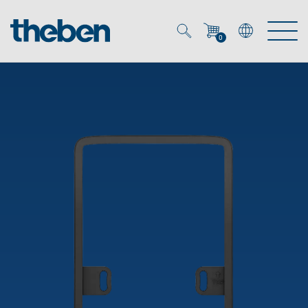
0
Mein Account
Merkzettel (
0
)
Produkte
OEM
Energy Manager
Lösungen
KNX
OEM-Lösungen
Smart Home
Service
Ansprechpartner OEM
Zeit- und Lichtsteuerung
DALI
OEM-Referenzen
Unternehmen
DALI-2 Lichtsteuerung
Downloads
Präsenzmelder & Bewegungsmelder