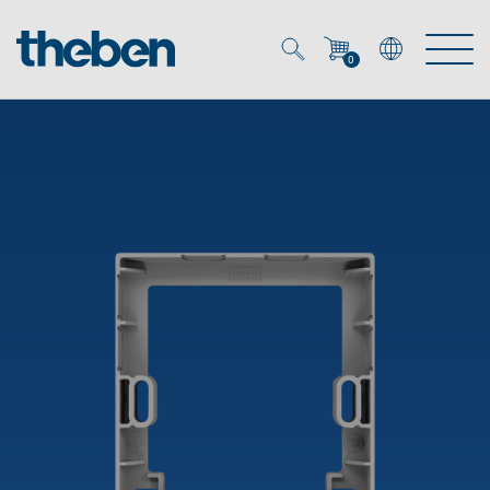
0
Mein Account
Merkzettel (
0
)
Produkte
OEM
Energy Manager
Lösungen
KNX
OEM-Lösungen
Smart Home
Service
Ansprechpartner OEM
Zeit- und Lichtsteuerung
DALI
OEM-Referenzen
Unternehmen
DALI-2 Lichtsteuerung
Downloads
Präsenzmelder & Bewegungsmelder