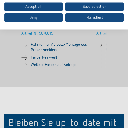
Accept all
Save selection
Deny
No, adjust
AP-Rahmen 100A WH
AP-Rahmen LU
Artikel-Nr.
9070819
Artikel-Nr.
907098
Rahmen für Aufputz-Montage des
Rahmen für 
Präsenzmelders
Bewegungsme
Farbe: Reinweiß
Weitere Farben auf Anfrage
Bleiben Sie up-to-date mit