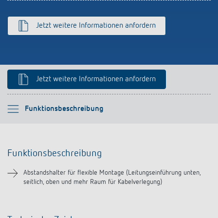
Anfahrt
Jetzt weitere Informationen anfordern
Jetzt weitere Informationen anfordern
Bitte auswählen
Funktionsbeschreibung
Funktionsbeschreibung
Funktionsbeschreibung
Downloads
Abstandshalter für flexible Montage (Leitungseinführung unten,
seitlich, oben und mehr Raum für Kabelverlegung)
Ähnliche Produkte