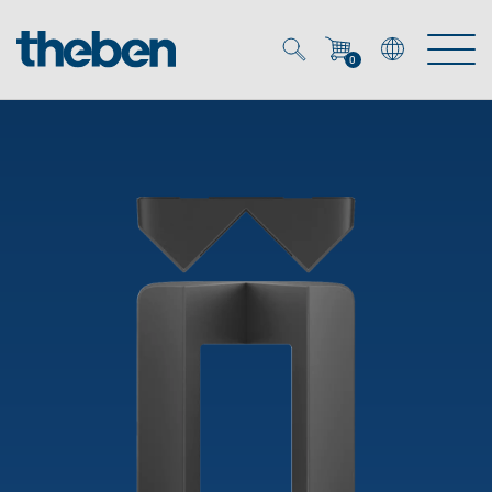
0
Mein Account
Merkzettel (
0
)
Produkte
OEM
Energy Manager
Lösungen
KNX
OEM-Lösungen
Smart Home
Service
Ansprechpartner OEM
Zeit- und Lichtsteuerung
DALI
OEM-Referenzen
Unternehmen
DALI-2 Lichtsteuerung
Downloads
Präsenzmelder & Bewegungsmelder