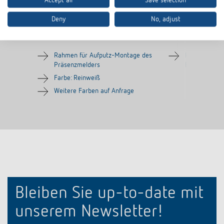
Accept all
Save selection
Deny
No, adjust
AP-Rahmen 100A WH
AP-Rahmen LU
Artikel-Nr.
9070819
Artikel-Nr.
907098
Rahmen für Aufputz-Montage des
Rahmen für 
Präsenzmelders
Bewegungsme
Farbe: Reinweiß
Weitere Farben auf Anfrage
Bleiben Sie up-to-date mit
unserem Newsletter!