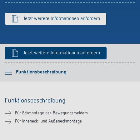
Anfahrt
Jetzt weitere Informationen anfordern
Jetzt weitere Informationen anfordern
Bitte auswählen
Funktionsbeschreibung
Funktionsbeschreibung
Funktionsbeschreibung
Downloads
Für Eckmontage des Bewegungsmelders
Ähnliche Produkte
Für Inneneck- und Außeneckmontage