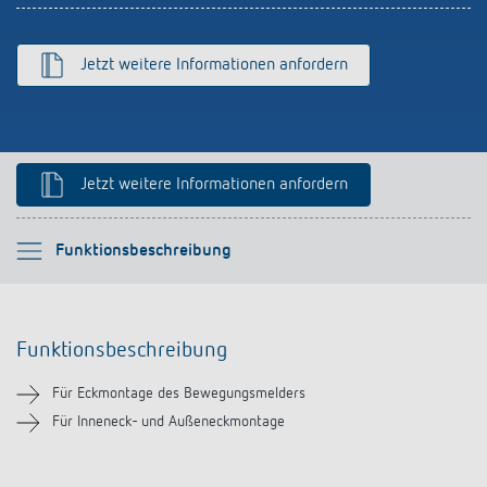
Anfahrt
Jetzt weitere Informationen anfordern
Jetzt weitere Informationen anfordern
Bitte auswählen
Funktionsbeschreibung
Funktionsbeschreibung
Funktionsbeschreibung
Downloads
Für Eckmontage des Bewegungsmelders
Ähnliche Produkte
Für Inneneck- und Außeneckmontage