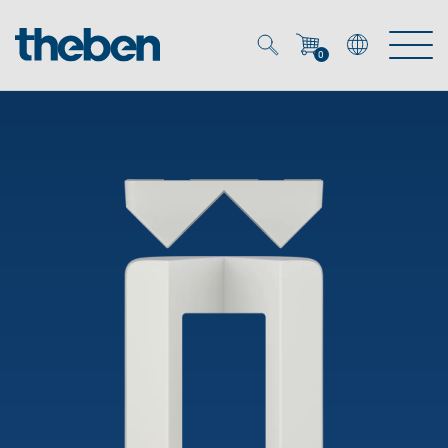
0
Mein Account
Merkzettel (
0
)
Produkte
OEM
Energy Manager
Lösungen
KNX
OEM-Lösungen
Smart Home
Service
Ansprechpartner OEM
Zeit- und Lichtsteuerung
DALI
OEM-Referenzen
Unternehmen
DALI-2 Lichtsteuerung
Downloads
Präsenzmelder & Bewegungsmelder