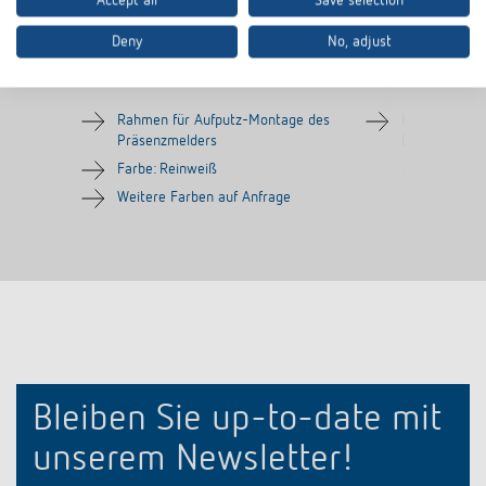
Accept all
Save selection
Deny
No, adjust
AP-Rahmen 100A WH
AP-Rahmen LU
Artikel-Nr.
9070819
Artikel-Nr.
907098
Rahmen für Aufputz-Montage des
Rahmen für 
Präsenzmelders
Bewegungsme
Farbe: Reinweiß
Weitere Farben auf Anfrage
Bleiben Sie up-to-date mit
unserem Newsletter!