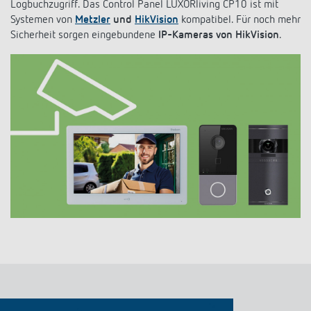
sich ansteuern. Bei mehreren Panels können diese als Intercom-
System genutzt werden, inklusive Nachrichtenfunktion und
Logbuchzugriff. Das Control Panel LUXORliving CP10 ist mit
Systemen von
Metzler
und
HikVision
kompatibel. Für noch mehr
Sicherheit sorgen eingebundene
IP-Kameras von HikVision
.