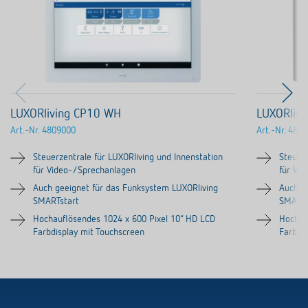
LUXORliving CP10 WH
LUXORlivi
Art.-Nr.
4809000
Art.-Nr.
4809
Steuerzentrale für LUXORliving und Innenstation
Steuerz
für Video-/Sprechanlagen
für Vi
Auch geeignet für das Funksystem LUXORliving
Auch g
SMARTstart
SMARTs
Hochauflösendes 1024 x 600 Pixel 10“ HD LCD
Hochau
Farbdisplay mit Touchscreen
Farbdi