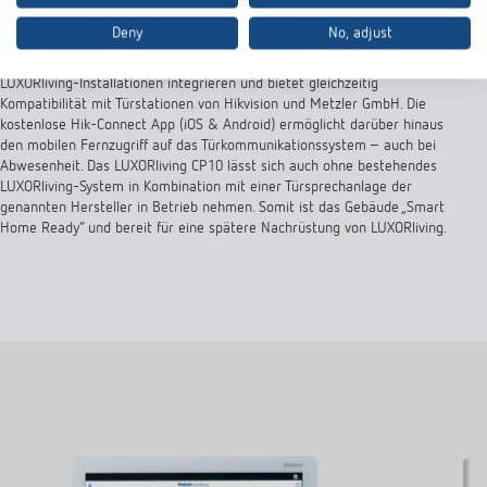
Kompatibel, flexibel, leistungsfähig
Deny
No, adjust
Das 10‘‘ Touch Panel ist sowohl für Einfamilienhäuser als auch für
Mehrfamilienobjekte oder gewerbliche Anwendungen geeignet und ist in
weiß und schwarz erhätlich. Es lässt sich nahtlos in bestehende
LUXORliving-Installationen integrieren und bietet gleichzeitig
Kompatibilität mit Türstationen von Hikvision und Metzler GmbH. Die
kostenlose Hik-Connect App (iOS & Android) ermöglicht darüber hinaus
den mobilen Fernzugriff auf das Türkommunikationssystem – auch bei
Abwesenheit. Das LUXORliving CP10 lässt sich auch ohne bestehendes
LUXORliving-System in Kombination mit einer Türsprechanlage der
genannten Hersteller in Betrieb nehmen. Somit ist das Gebäude „Smart
Home Ready“ und bereit für eine spätere Nachrüstung von LUXORliving.