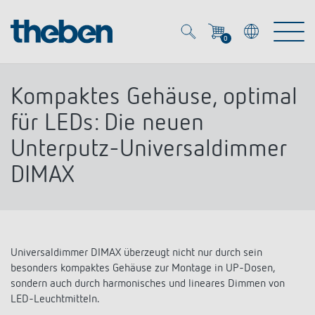
0
Mein Account
Merkzettel (
0
)
Kompaktes Gehäuse, optimal
Produkte
für LEDs: Die neuen
Unterputz-Universaldimmer
OEM
Energy Manager
DIMAX
Lösungen
KNX
OEM-Lösungen
Smart Home
Service
Ansprechpartner OEM
Zeit- und Lichtsteuerung
Universaldimmer DIMAX überzeugt nicht nur durch sein
besonders kompaktes Gehäuse zur Montage in UP-Dosen,
DALI
OEM-Referenzen
sondern auch durch harmonisches und lineares Dimmen von
Unternehmen
DALI-2 Lichtsteuerung
Downloads
LED-Leuchtmitteln.
Präsenzmelder & Bewegungsmelder