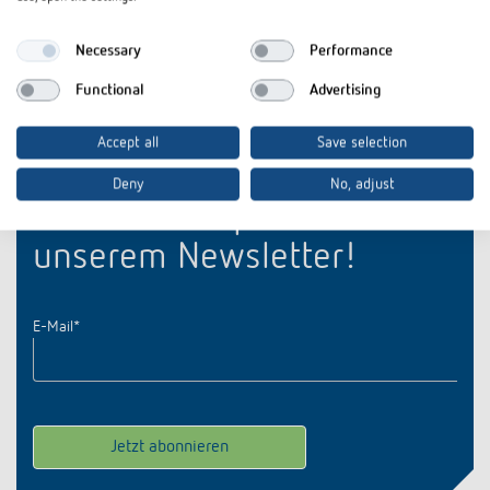
Necessary
Performance
Produktsteckbrief (1 MB)
Functional
Advertising
Accept all
Save selection
Deny
No, adjust
Bleiben Sie up-to-date mit
unserem Newsletter!
E-Mail
*