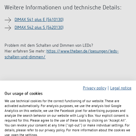
Weitere Informationen und technische Details:
DIMAX 541 plus E (5410130)
DIMAX 542 plus S (5420130)
Problem mit dem Schalten und Dimmen von LEDs?
Hier erfahren Sie mehr:
https://www.theben.de/loesungen/leds-
schalten-und-dimmen/
Privacy policy
|
Legal notice
Our usage of cookies
We use technical cookies for the correct functioning of our website. These are
Download:
activated automatically. For analysis purposes, we use the analysis tool Google
Analytics on this website, we use the Facebook pixel for advertising purposes and
analyze the search behavior on our website with Luigi's Box. Your explicit consent is
required for this. Please agree to the use of these tools by clicking on "Accept All".
You can revoke your consent at any time ("opt-out") or make individual settings. For
details, please refer to our privacy policy. For more information about the cookies we
Produktneuheiten Herbst 2025 (4 MB)
use, open the settings.