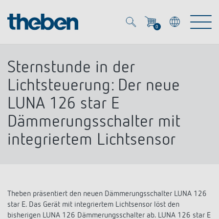
0
Mein Account
Merkzettel (
0
)
Sternstunde in der
Produkte
Lichtsteuerung: Der neue
LUNA 126 star E
OEM
Energy Manager
Dämmerungsschalter mit
integriertem Lichtsensor
Lösungen
KNX
OEM-Lösungen
Smart Home
Service
Ansprechpartner OEM
Zeit- und Lichtsteuerung
DALI
Theben präsentiert den neuen Dämmerungsschalter LUNA 126
OEM-Referenzen
Unternehmen
DALI-2 Lichtsteuerung
star E. Das Gerät mit integriertem Lichtsensor löst den
Downloads
Präsenzmelder & Bewegungsmelder
bisherigen LUNA 126 Dämmerungsschalter ab. LUNA 126 star E