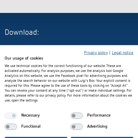
Download:
Privacy policy
|
Legal notice
Our usage of cookies
Produktneuheiten Herbst 2025 (4 MB)
We use technical cookies for the correct functioning of our website. These are
activated automatically. For analysis purposes, we use the analysis tool Google
Analytics on this website, we use the Facebook pixel for advertising purposes and
Produktsteckbrief (1 MB)
analyze the search behavior on our website with Luigi's Box. Your explicit consent is
required for this. Please agree to the use of these tools by clicking on "Accept All".
You can revoke your consent at any time ("opt-out") or make individual settings. For
details, please refer to our privacy policy. For more information about the cookies we
use, open the settings.
Necessary
Performance
Bleiben Sie up-to-date mit
Functional
Advertising
unserem Newsletter!