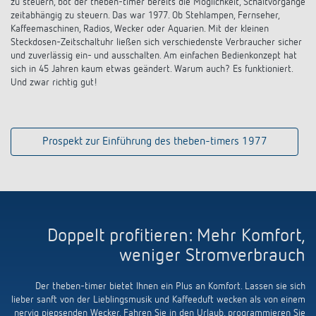
zu steuern, bot der theben-timer bereits die Möglichkeit, Schaltvorgänge
zeitabhängig zu steuern. Das war 1977. Ob Stehlampen, Fernseher,
Kaffeemaschinen, Radios, Wecker oder Aquarien. Mit der kleinen
Steckdosen-Zeitschaltuhr ließen sich verschiedenste Verbraucher sicher
und zuverlässig ein- und ausschalten. Am einfachen Bedienkonzept hat
sich in 45 Jahren kaum etwas geändert. Warum auch? Es funktioniert.
Und zwar richtig gut!
Prospekt zur Einführung des theben-timers 1977
Doppelt profitieren: Mehr Komfort,
weniger Stromverbrauch
Der theben-timer bietet Ihnen ein Plus an Komfort. Lassen sie sich
lieber sanft von der Lieblingsmusik und Kaffeeduft wecken als von einem
nervig piepsenden Wecker. Fahren Sie in den Urlaub, programmieren Sie