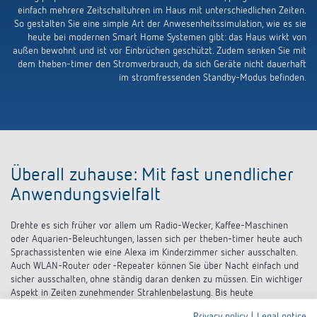
einfach mehrere Zeitschaltuhren im Haus mit unterschiedlichen Zeiten.
So gestalten Sie eine simple Art der Anwesenheitssimulation, wie es sie
heute bei modernen Smart Home Systemen gibt: das Haus wirkt von
außen bewohnt und ist vor Einbrüchen geschützt. Zudem senken Sie mit
dem theben-timer den Stromverbrauch, da sich Geräte nicht dauerhaft
im stromfressenden Standby-Modus befinden.
Überall zuhause: Mit fast unendlicher
Anwendungsvielfalt
Drehte es sich früher vor allem um Radio-Wecker, Kaffee-Maschinen
oder Aquarien-Beleuchtungen, lassen sich per theben-timer heute auch
Sprachassistenten wie eine Alexa im Kinderzimmer sicher ausschalten.
Auch WLAN-Router oder -Repeater können Sie über Nacht einfach und
sicher ausschalten, ohne ständig daran denken zu müssen. Ein wichtiger
Aspekt in Zeiten zunehmender Strahlenbelastung. Bis heute
ungebrochen ist der traditionelle Einsatz zum Ein- und Ausschalten der
Privacy policy
|
Legal notice