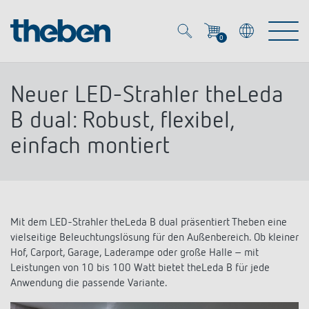
0
Mein Account
Merkzettel (
0
)
Neuer LED-Strahler theLeda
Produkte
B dual: Robust, flexibel,
einfach montiert
OEM
Energy Manager
Lösungen
KNX
OEM-Lösungen
Mit dem LED-Strahler theLeda B dual präsentiert Theben eine
Smart Home
Service
vielseitige Beleuchtungslösung für den Außenbereich. Ob kleiner
Ansprechpartner OEM
Zeit- und Lichtsteuerung
Hof, Carport, Garage, Laderampe oder große Halle – mit
DALI
Leistungen von 10 bis 100 Watt bietet theLeda B für jede
OEM-Referenzen
Unternehmen
DALI-2 Lichtsteuerung
Anwendung die passende Variante.
Downloads
Präsenzmelder & Bewegungsmelder