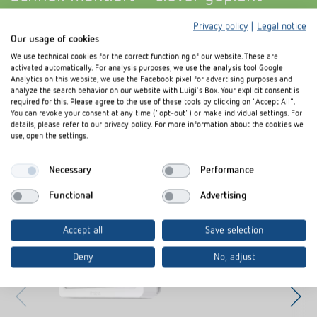
Privacy policy
|
Legal notice
theLeda B wird direkt an die Wand montiert – ohne Abzweigdose. Der
Our usage of cookies
neigbare Strahler ermöglicht eine präzise Ausrichtung, auch in
Innenecken. Edelstahl-Montagebügel und ein robuster
We use technical cookies for the correct functioning of our website. These are
Aluminiumkühlkörper sorgen für lange Lebensdauer.
activated automatically. For analysis purposes, we use the analysis tool Google
Analytics on this website, we use the Facebook pixel for advertising purposes and
analyze the search behavior on our website with Luigi's Box. Your explicit consent is
required for this. Please agree to the use of these tools by clicking on "Accept All".
You can revoke your consent at any time ("opt-out") or make individual settings. For
details, please refer to our privacy policy. For more information about the cookies we
use, open the settings.
Necessary
Performance
Functional
Advertising
Accept all
Save selection
Deny
No, adjust