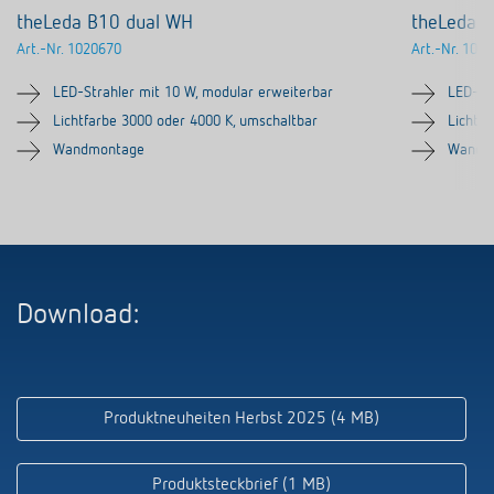
theLeda B10 dual WH
theLeda B
Art.-Nr.
1020670
Art.-Nr.
1020
LED-Strahler mit 10 W, modular erweiterbar
LED-St
Lichtfarbe 3000 oder 4000 K, umschaltbar
Lichtf
Wandmontage
Wandm
Download:
Produktneuheiten Herbst 2025 (4 MB)
Produktsteckbrief (1 MB)