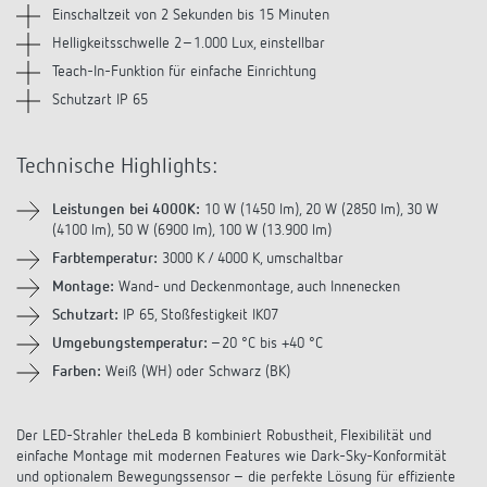
Anfahrt
Einschaltzeit von 2 Sekunden bis 15 Minuten
Helligkeitsschwelle 2–1.000 Lux, einstellbar
Teach-In-Funktion für einfache Einrichtung
Schutzart IP 65
Technische Highlights:
Leistungen bei 4000K:
10 W (1450 lm), 20 W (2850 lm), 30 W
(4100 lm), 50 W (6900 lm), 100 W (13.900 lm)
Farbtemperatur:
3000 K / 4000 K, umschaltbar
Montage:
Wand- und Deckenmontage, auch Innenecken
Schutzart:
IP 65, Stoßfestigkeit IK07
Umgebungstemperatur:
–20 °C bis +40 °C
Farben:
Weiß (WH) oder Schwarz (BK)
Der LED-Strahler theLeda B kombiniert Robustheit, Flexibilität und
einfache Montage mit modernen Features wie Dark-Sky-Konformität
und optionalem Bewegungssensor – die perfekte Lösung für effiziente