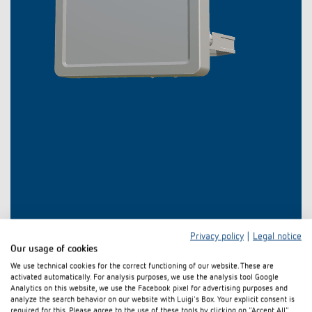
Privacy policy
|
Legal notice
Our usage of cookies
We use technical cookies for the correct functioning of our website. These are
Downloads
activated automatically. For analysis purposes, we use the analysis tool Google
Analytics on this website, we use the Facebook pixel for advertising purposes and
analyze the search behavior on our website with Luigi's Box. Your explicit consent is
required for this. Please agree to the use of these tools by clicking on "Accept All".