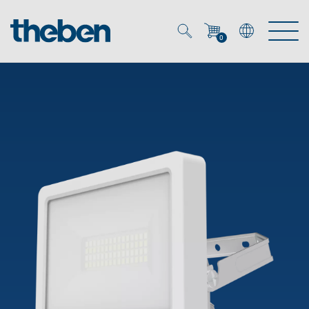
0
Mein Account
Merkzettel (
0
)
Produkte
OEM
Energy Manager
Lösungen
KNX
OEM-Lösungen
Smart Home
Service
Ansprechpartner OEM
Zeit- und Lichtsteuerung
DALI
OEM-Referenzen
Unternehmen
DALI-2 Lichtsteuerung
Downloads
Präsenzmelder & Bewegungsmelder