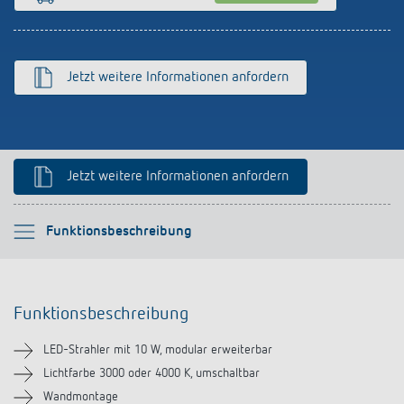
Anfahrt
Jetzt weitere Informationen anfordern
Jetzt weitere Informationen anfordern
Bitte auswählen
Funktionsbeschreibung
Funktionsbeschreibung
Funktionsbeschreibung
Technische Informationen
LED-Strahler mit 10 W, modular erweiterbar
Downloads
Lichtfarbe 3000 oder 4000 K, umschaltbar
Wandmontage