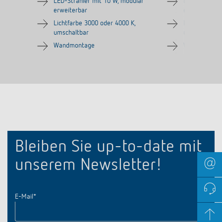
LED-Strahler mit 10 W, modular
LED-Strahler
erweiterbar
erweiterbar
Lichtfarbe 3000 oder 4000 K,
Lichtfarbe 30
umschaltbar
umschaltbar
Wandmontage
Wandmontag
Bleiben Sie up-to-date mit
unserem Newsletter!
E-Mail
*