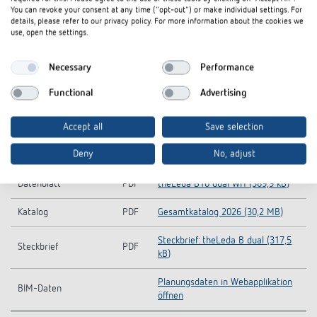
theLeda B dual-Light distribution
Lichtverteilungskurve
ZIP
You can revoke your consent at any time ("opt-out") or make individual settings. For
curves (5,3 MB)
details, please refer to our privacy policy. For more information about the cookies we
use, open the settings.
theLeda B dual-Operating
Bedienungsanleitung
PDF
instructions (5,3 MB)
Necessary
Performance
Information Notice EU
theLeda B10 dual WH-Information
Functional
Advertising
PDF
Data Act
Notice EU Data Act (46,7 kB)
Accept all
Save selection
theLeda B10 dual WH-CE
CE
PDF
declaration of conformity (640,9
Konformitätserklärung
Deny
No, adjust
kB)
Datenblatt
PDF
theLeda B10 dual WH (389,9 kB)
Katalog
PDF
Gesamtkatalog 2026 (30,2 MB)
Steckbrief: theLeda B dual (317,5
Steckbrief
PDF
kB)
Planungsdaten in Webapplikation
BIM-Daten
öffnen