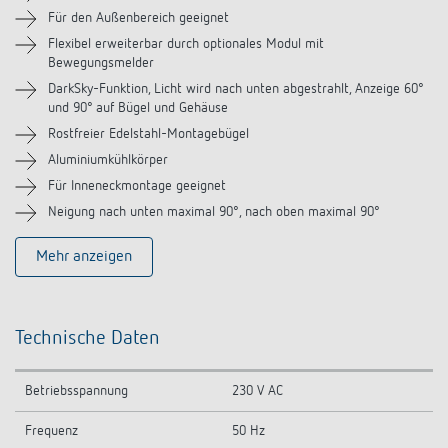
Zubehör
Für den Außenbereich geeignet
Flexibel erweiterbar durch optionales Modul mit
Bewegungsmelder
Ähnliche Produkte
DarkSky-Funktion, Licht wird nach unten abgestrahlt, Anzeige 60°
und 90° auf Bügel und Gehäuse
Rostfreier Edelstahl-Montagebügel
Aluminiumkühlkörper
Für Inneneckmontage geeignet
Neigung nach unten maximal 90°, nach oben maximal 90°
Mehr anzeigen
Technische Daten
Betriebsspannung
230 V AC
Frequenz
50 Hz