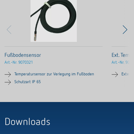
Fußbodensensor
Ext. Temp
Art.-Nr.
9070321
Art.-Nr.
9070
Temperatursensor zur Verlegung im Fußboden
Extern
Schutzart IP 65
Downloads