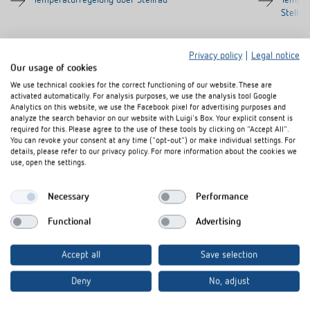
Temperaturregelung über Stellrad
Temper
Stellra
Privacy policy
|
Legal notice
Our usage of cookies
We use technical cookies for the correct functioning of our website. These are
activated automatically. For analysis purposes, we use the analysis tool Google
Analytics on this website, we use the Facebook pixel for advertising purposes and
analyze the search behavior on our website with Luigi's Box. Your explicit consent is
required for this. Please agree to the use of these tools by clicking on "Accept All".
You can revoke your consent at any time ("opt-out") or make individual settings. For
Montageart: Unterputz
details, please refer to our privacy policy. For more information about the cookies we
use, open the settings.
Necessary
Performance
Functional
Advertising
Accept all
Save selection
Deny
No, adjust