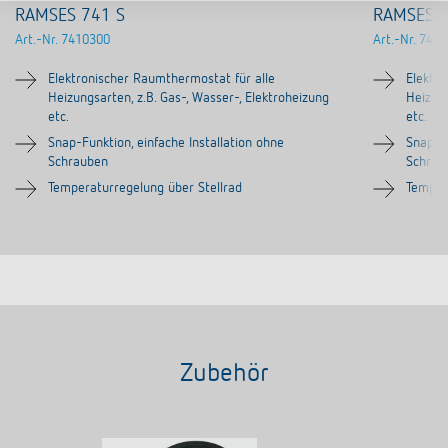
RAMSES 741 S
RAMSES 7
Art.-Nr.
7410300
Art.-Nr.
7460
Elektronischer Raumthermostat für alle
Elektr
Heizungsarten, z.B. Gas-, Wasser-, Elektroheizung
Heizung
etc.
etc.
Snap-Funktion, einfache Installation ohne
Snap-Fu
Schrauben
Schrau
Temperaturregelung über Stellrad
Temper
Zubehör