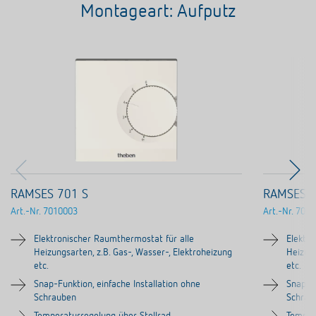
Montageart: Aufputz
RAMSES 701 S
RAMSES 7
Art.-Nr.
7010003
Art.-Nr.
7030
Elektronischer Raumthermostat für alle
Elektr
Heizungsarten, z.B. Gas-, Wasser-, Elektroheizung
Heizung
etc.
etc.
Snap-Funktion, einfache Installation ohne
Snap-Fu
Schrauben
Schrau