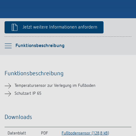
Anfahrt
Jetzt weitere Informationen anfordern
Bitte auswählen
Funktionsbeschreibung
Funktionsbeschreibung
Funktionsbeschreibung
Downloads
Temperatursensor zur Verlegung im Fußboden
Ähnliche Produkte
Schutzart IP 65
Downloads
Datenblatt
PDF
Fußbodensensor (128,8 kB)