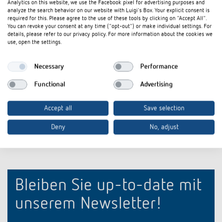
Analytics on this website, we use the Facebook pixel for advertising purposes and
Anlege-Temperatursensor
Ext. Temperatu
analyze the search behavior on our website with Luigi's Box. Your explicit consent is
required for this. Please agree to the use of these tools by clicking on "Accept All".
Artikel-Nr.
9070489
Artikel-Nr.
907019
You can revoke your consent at any time ("opt-out") or make individual settings. For
details, please refer to our privacy policy. For more information about the cookies we
use, open the settings.
Anlegetemperatursensor im
Externer Tem
Klappdeckel-Gehäuse zur Messung
der Temperatur an Rohren und
Necessary
Performance
gewölbten Oberflächen
Functional
Advertising
Accept all
Save selection
Deny
No, adjust
Bleiben Sie up-to-date mit
unserem Newsletter!