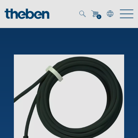
0
Mein Account
Merkzettel (
0
)
Produkte
OEM
Energy Manager
Lösungen
KNX
OEM-Lösungen
Smart Home
Service
Ansprechpartner OEM
Zeit- und Lichtsteuerung
DALI
OEM-Referenzen
Unternehmen
DALI-2 Lichtsteuerung
Downloads
Präsenzmelder & Bewegungsmelder